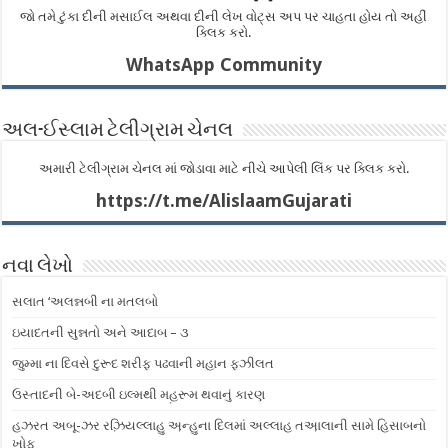
જો તમે ટુંકા દીની મસાઈલ અથવા દીની લેખ વોટ્સ અપ પર ચાહતા હોય તો અહીં
ક્લિક કરો.
WhatsApp Community
અલ-ઈસ્લામ ટેલીગ્રામ ચેનલ
અમારી ટેલીગ્રામ ચેનલ માં જોડાવા માટે નીચે આપેલી લિંક પર ક્લિક કરો.
https://t.me/AlislaamGujarati
નવા લેખો
સલાત ‘અલન્નબી ના મતલબો
ઇયાદતની સુન્નતો અને આદાબ – ૩
જુમ્મા ના દિવસે દુરૂદ શરીફ પઢવાની મહાન ફઝીલત
ઉસ્તાદની બે-અદબી ઇલ્મથી મહ઼રૂમ થવાનું કારણ
હઝરત અબૂ-ઝર રઝ઼િયલ્લાહુ અ઼ન્હુના દિલમાં અલ્લાહ તઅ઼ાલાની સામે હિસાબનો
ખોફ