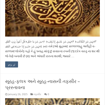
قُلْ أَعُوذُ بِرَبِّ الْفَلَقِ ‎﴿١﴾‏ مِن شَرِّ مَا خَلَقَ ‎﴿٢﴾‏ وَمِن شَرِّ غَاسِقٍ إِذَا وَقَبَ ‎﴿٣﴾‏ وَمِن شَرِّ النَّفَّاثَاتِ
فِي الْعُقَدِ ‎﴿٤﴾‏ وَمِن شَرِّ حَاسِدٍ إِذَا حَسَدَ ‎﴿٥﴾‏ તમે (ઓ મુહમ્મદ સલ્લલ્લાહુ અલૈહી વ-
સલ્લમ! લોકોને) કહો કે હું પનાહ માંગું છું સવારના રબની (૧) દરેક વસ્તુ ના શર થી
જે તેણે બનાવી છે (૨) અને અંધારી રાતના શરથી, જ્યારે …
اور پڑھو
સૂરહ-ફલક અને સૂરહ-નાસની તફસીર –
પ્રસ્તાવના
January 26, 2025
તફસીર
0