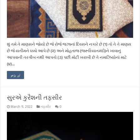
શું તમે તે માણસને જોયો છે જે રોજે જઝાનાં દિવસને નકારે છે (૧) તો તે તે માણસ
છે જે યતીમને ઘક્કો આપે છે (૨) અને મોહતાજ (જરૂરિયાતમંદો)ને ખાવાનું
આપવાની તરગીબ નથી આપતો (૩) પછી મોટી ખરાબી છે તે નમાઝિયોનાં માટે
(૪)...
اور پڑھو
સુરએ કુરૈશની તફસીર
March 9, 2022
તફસીર
0