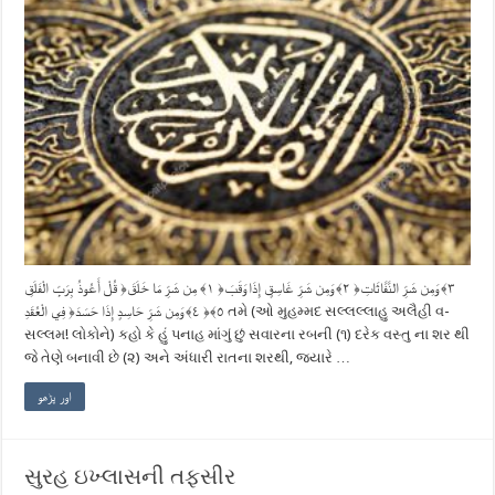
قُلْ أَعُوذُ بِرَبِّ الْفَلَقِ ‎﴿١﴾‏ مِن شَرِّ مَا خَلَقَ ‎﴿٢﴾‏ وَمِن شَرِّ غَاسِقٍ إِذَا وَقَبَ ‎﴿٣﴾‏ وَمِن شَرِّ النَّفَّاثَاتِ
فِي الْعُقَدِ ‎﴿٤﴾‏ وَمِن شَرِّ حَاسِدٍ إِذَا حَسَدَ ‎﴿٥﴾‏ તમે (ઓ મુહમ્મદ સલ્લલ્લાહુ અલૈહી વ-
સલ્લમ! લોકોને) કહો કે હું પનાહ માંગું છું સવારના રબની (૧) દરેક વસ્તુ ના શર થી
જે તેણે બનાવી છે (૨) અને અંધારી રાતના શરથી, જ્યારે …
اور پڑھو
સુરહ ઇખ્લાસની તફસીર