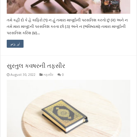
તમે કહી દો કે હે કાફિરો (૧) ન હું તમારા માબૂદોની પરસતિશ કરતો છું (૨) અને ન
તમે મારા માબૂદની પરસતિશ કરતા છો (૩) અને ન (ભવિષ્યમાં) તમારા માબૂદોની
પરસતિશ કરિશ (૪)...
اور پڑھو
સુરતુલ કવષરની તફસીર
August 30, 2022
તફસીર
0