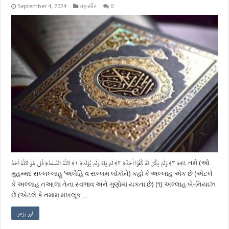
September 4, 2024
તફસીર
0
قُل هُوَ اللّٰهُ اَحَدٌ ‎﴿١﴾‏ اللّٰهُ الصَّمَدُ ‎﴿٢﴾‏ لَم يَلِدْ وَلَم يُوْلَد ‎﴿٣﴾‏ وَلَمْ يَكُن لَهُ كُفُوًا اَحَدٌ ‎﴿٤﴾‏ તમે (ઓ
મુહમ્મદ સલ્લલ્લાહુ ‘અલૈહિ વ સલ્લમ લોકોને) કહો કે અલ્લાહ એક છે (એટલે ​​
કે અલ્લાહ તઆલા તેના સ્વભાવ અને ગુણોમાં યકતા છે) (૧) અલ્લાહ બે-નિયાઝ
છે (એટલે કે તમામ મખલૂક …
اور پڑھو