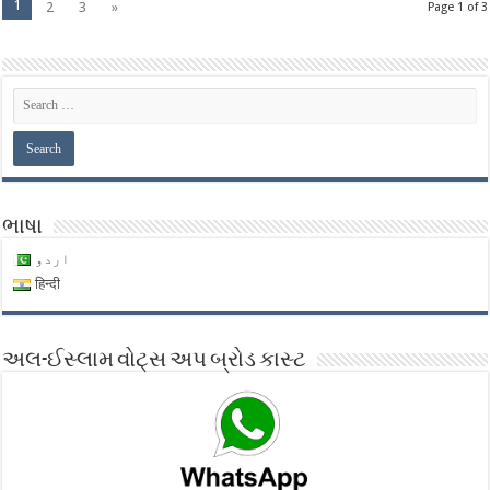
1
2
3
»
Page 1 of 3
ભાષા
اردو
हिन्दी
અલ-ઈસ્લામ વોટ્સ અપ બ્રોડ કાસ્ટ