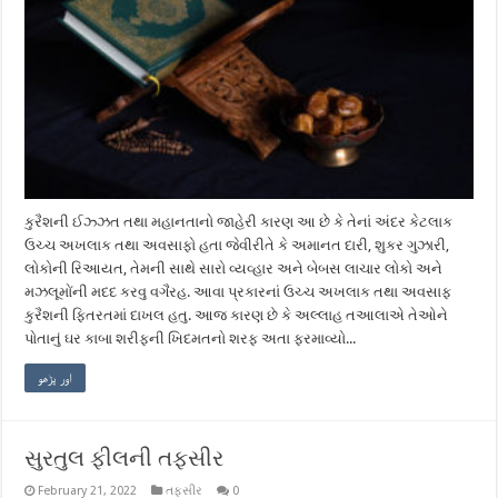
કુરૈશની ઈઝ્ઝત તથા મહાનતાનો જાહેરી કારણ આ છે કે તેનાં અંદર કેટલાક
ઉચ્ચ અખલાક તથા અવસાફો હતા જેવીરીતે કે અમાનત દારી, શુકર ગુઝારી,
લોકોની રિઆયત, તેમની સાથે સારો વ્યવ્હાર અને બેબસ લાચાર લોકો અને
મઝલૂમોંની મદદ કરવુ વગૈરહ. આવા પ્રકારનાં ઉચ્ચ અખલાક તથા અવસાફ
કુરૈશની ફિતરતમાં દાખલ હતુ. આજ કારણ છે કે અલ્લાહ તઆલાએ તેઓને
પોતાનું ઘર કાબા શરીફની ખિદમતનો શરફ અતા ફરમાવ્યો...
اور پڑھو
સુરતુલ ફીલની તફસીર
February 21, 2022
તફસીર
0