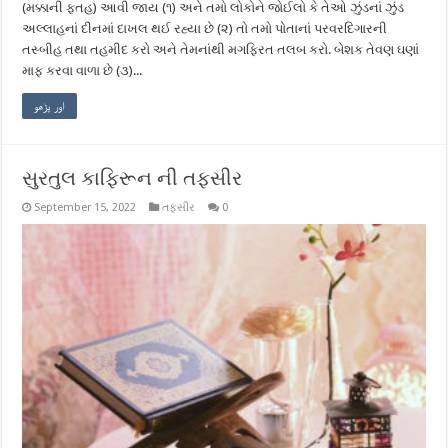
(મક્કાની ફતહ) આવી જાય (૧) અને તમો લોકોને જોઈલો કે તેઓ ઝુંડનાં ઝુંડ
અલ્લાહનાં દીનમાં દાખલ થઈ રહ્યા છે (૨) તો તમો પોતાનાં પરવરદિગારની
તસ્બીહ તથા તહમીદ કરો અને તેમનાંથી મગફિરત તલબ કરો. બેશક તેવણ ઘણાં
માફ કરવા વાળા છે (૩)...
اور پڑھو
સુરતુલ કાફિરૂન ની તફસીર
September 15, 2022
તફસીર
0