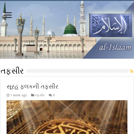
તફસીર
સૂરહ ફલકની તફસીર
1 week ago
તફસીર
0