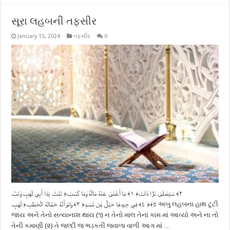
સૂરા લહબની તફસીર
January 15, 2024
તફસીર
0
تَبَّتْ يَدَا أَبِي لَهَبٍ وَتَبَّ ‎﴿١﴾‏ مَا أَغْنَىٰ عَنْهُ مَالُهُ وَمَا كَسَبَ ‎﴿٢﴾‏ سَيَصْلَىٰ نَارًا ذَاتَ
لَهَبٍ ‎﴿٣﴾‏ وَامْرَأَتُهُ حَمَّالَةَ الْحَطَبِ ‎﴿٤﴾‏ فِي جِيدِهَا حَبْلٌ مِّن مَّسَدٍ ‎﴿٥﴾‏ અબુ લહબના હાથ ટૂટી
જાય અને તેનો સત્યાનાશ થાય (૧) ન તેનો માલ તેનાં કામ માં આવ્યો અને ના તો
તેની કમાણી (૨) તે જલ્દી જ ભડકતી જ્વાળા વાળી આગ માં …