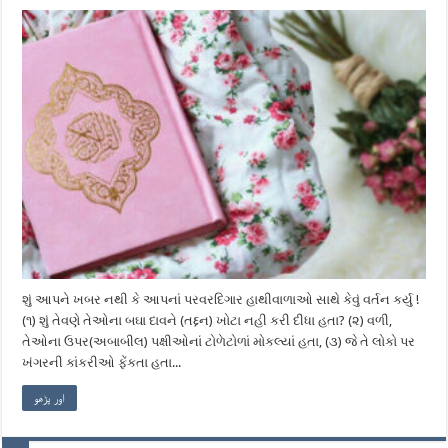
શું આપને ખબર નથી કે આપનાં પરવરદિગાર હાથીવાળાઓ સાથે કેવું વર્તન કર્યુ !
(૧) શું તેવણે તેઓના બઘા દાવને (તદ્દન) ખોટા નહી કરી દીધા હતા? (૨) વળી,
તેઓના ઉપર(અબાબીલ) પક્ષીઓનાં ટોળેટોળાં મોકલ્યાં હતા, (૩) જે તે લોકો પર
ખંગરની કાંકરીઓ ફેંકતા હતા...
اور پڑھو