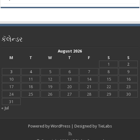
કૅલેન્ડર
August 2026
M
T
W
T
F
S
S
1
2
3
4
5
6
7
8
9
10
11
12
13
14
15
16
17
18
19
20
21
22
23
24
25
26
27
28
29
30
31
« Jul
Powered by
WordPress
| Designed by
TieLabs