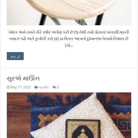
બેશક અમે તમને ખૈરે કષીર અર્પણ કરી છે (૧) તેથી તમો પોતાનાં પરવરદિગારની
નમાઝ પઢો અને કુર્બાની કરો (૨) યકીનન આપનો દુશ્મનજ બેનામો નિશાન છે
(૩)...
اور پڑھو
સુરએ માઊન
May 17, 2022
તફસીર
0