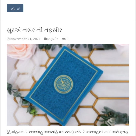
اور پڑھو
સુરએ નસર ની તફસીર
November 21, 2022
તફસીર
0
(હે મોહમ્મદ સલ્લલ્લાહુ અલયહિ વસલ્લમ) જ્યારે અલ્લાહની મદદ અને ફતહ