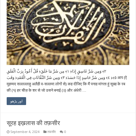
قُلْ أَعُوذُ بِرَبِّ الْفَلَقِ ‎﴿١﴾‏ مِن شَرِّ مَا خَلَقَ ‎﴿٢﴾‏ وَمِن شَرِّ غَاسِقٍ إِذَا
وَقَبَ ‎﴿٣﴾‏ وَمِن شَرِّ النَّفَّاثَاتِ فِي الْعُقَدِ ‎﴿٤﴾‏ وَمِن شَرِّ حَاسِدٍ إِذَا حَسَدَ ‎﴿٥﴾‏ आप (ऐ
मुहम्मद सल्लल्लाहु अलैही व-सल्लम! लोगों से) कह दीजिए कि मैं पनाह मांगता हूं सुबह के रब
की (१) हर चीज़ के शर से जो उसने बनाई (२) और अंधेरी …
اور پڑھو
सूरह इख़लास की तफ़सीर
September 4, 2024
तफ़सीर
0