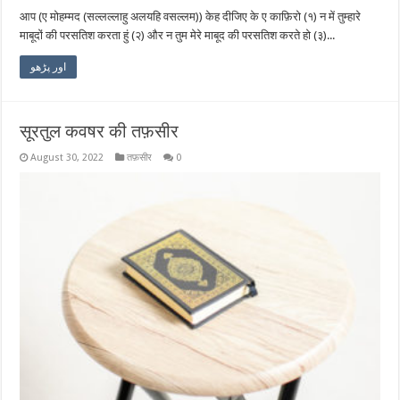
आप (ए मोहम्मद (सल्लल्लाहु अलयहि वसल्लम)) केह दीजिए के ए काफ़िरो (१) न में तुम्हारे
माबूदों की परसतिश करता हुं (२) और न तुम मेरे माबूद की परसतिश करते हो (३)...
اور پڑھو
सूरतुल कवषर की तफ़सीर
August 30, 2022
तफ़सीर
0