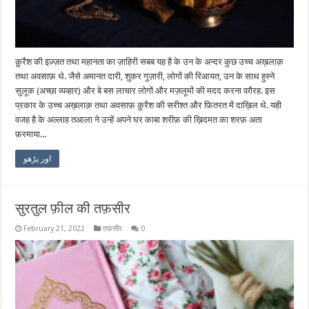
क़ुरैश की इज़्ज़त तथा महानता का ज़ाहिरी सबब यह है के उन के अन्दर कुछ उच्च अख़लाक़
तथा अवसाफ़ थे. जैसे अमानत दारी, शुकर गुज़ारी, लोगों की रिआयत, उन के साथ हुस्ने
सुलूक (अच्छा व्यव्हार) और बे बस लाचार लोगों और मज़लूमों की मदद करना वग़ैरह. इस
प्रकार के उच्च अख़लाक़ तथा अवसाफ़ क़ुरैश की सरीश्त और फ़ितरत में दाख़िल थे. यही
वजह है के अल्लाह तआला ने उन्हें अपने घर काबा शरीफ़ की ख़िदमत का शरफ़ अता
फ़रमाया...
اور پڑھو
सुरतुल फ़ील की तफ़सीर
February 21, 2022
तफ़सीर
0