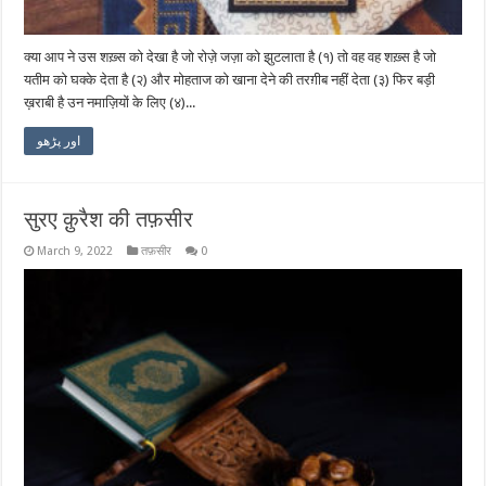
क्या आप ने उस शख़्स को देखा है जो रोज़े जज़ा को झुटलाता है (१) तो वह वह शख़्स है जो
यतीम को घक्के देता है (२) और मोहताज को खाना देने की तरग़ीब नहीं देता (३) फिर बड़ी
ख़राबी है उन नमाज़ियों के लिए (४)...
اور پڑھو
सुरए क़ुरैश की तफ़सीर
March 9, 2022
तफ़सीर
0