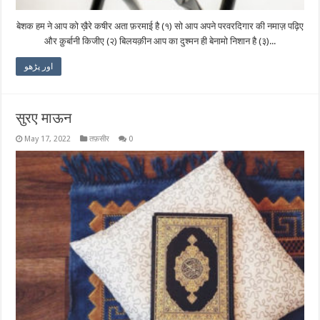
बेशक हम ने आप को ख़ैरे कषीर अता फ़रमाई है (१) सो आप अपने परवरदिगार की नमाज़ पढ़िए
और क़ुर्बानी किजीए (२) बिलयक़ीन आप का दुश्मन ही बेनामो निशान है (३)...
اور پڑھو
सुरए माऊन
May 17, 2022
तफ़सीर
0