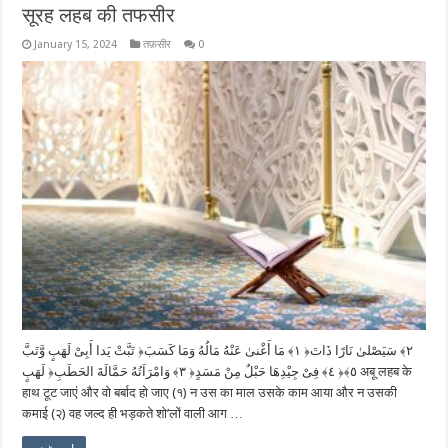
सूरह लहब की तफसीर
January 15, 2024
तफ़सीर
0
تَبَّتْ يَدا أَبِىْ لَهَبٍ وَّتَبَّ ‎﴿١﴾‏ مَا أَغْنىٰ عَنْهُ مَالُهُ وَمَا كَسَبَ ‎﴿٢﴾‏ سَيَصْلىٰ نَارًا ذَاتَ
لَهَبٍ ‎﴿٣﴾‏ وَامْرَاَتُهُ حَمَّالَةَ الحَطَبِ ‎﴿٤﴾‏ فِىْ جِيْدِهَا حَبْلٌ مِنْ مَسَدٍ ‎﴿٥﴾‏ अबू लहब के
हाथ टूट जाएं और वो बर्बाद हो जाए (१) न उस का माल उसके काम आया और न उसकी
कमाई (२) वह जल्द ही भड़कते शो’लों वाली आग …