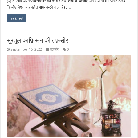
(२) तो आप अपने परवरदिगार की तस्बीह तथा तहमीद किजीए और उस से मग़फ़िरत तलब
किजीए. बेशक वह बहोत माफ़ करने वाला है (३)...
اور پڑھو
सूरतुल काफ़िरून की तफ़सीर
September 15, 2022
तफ़सीर
0