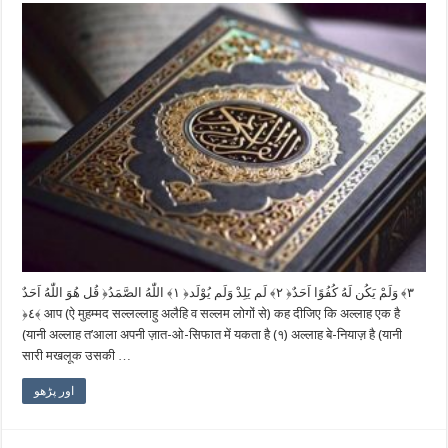
قُل هُوَ اللّٰهُ اَحَدٌ ‎﴿١﴾‏ اللّٰهُ الصَّمَدُ ‎﴿٢﴾‏ لَم يَلِدْ وَلَم يُوْلَد ‎﴿٣﴾‏ وَلَمْ يَكُن لَهُ كُفُوًا اَحَدٌ
‎﴿٤﴾ आप (ऐ मुहम्मद सल्लल्लाहु अलैहि व सल्लम लोगों से) कह दीजिए कि अल्लाह एक है
(यानी अल्लाह त’आला अपनी ज़ात-ओ-सिफात में यकता है (१) अल्लाह बे-नियाज़ है (यानी
सारी मखलूक उसकी …
اور پڑھو