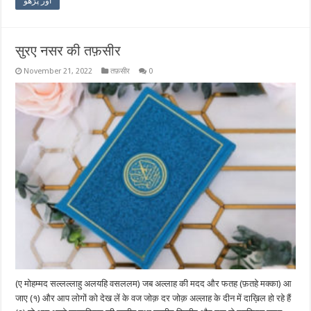
اور پڑھو
सुरए नसर की तफ़सीर
November 21, 2022
तफ़सीर
0
(ए मोहम्मद सल्लल्लाहु अलयहि वसललम) जब अल्लाह की मदद और फतह (फ़तहे मक्का) आ
जाए (१) और आप लोगों को देख लें के वज जोक़ दर जोक़ अल्लाह के दीन में दाख़िल हो रहे हैं