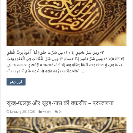
قُلْ أَعُوذُ بِرَبِّ الْفَلَقِ ‎﴿١﴾‏ مِن شَرِّ مَا خَلَقَ ‎﴿٢﴾‏ وَمِن شَرِّ غَاسِقٍ إِذَا
وَقَبَ ‎﴿٣﴾‏ وَمِن شَرِّ النَّفَّاثَاتِ فِي الْعُقَدِ ‎﴿٤﴾‏ وَمِن شَرِّ حَاسِدٍ إِذَا حَسَدَ ‎﴿٥﴾‏ आप (ऐ
मुहम्मद सल्लल्लाहु अलैही व-सल्लम! लोगों से) कह दीजिए कि मैं पनाह मांगता हूं सुबह के रब
की (१) हर चीज़ के शर से जो उसने बनाई (२) और अंधेरी …
اور پڑھو
सूरह-फलक़ और सूरह-नास की तफ़सीर – प्रस्तावना
January 25, 2025
तफ़सीर
0