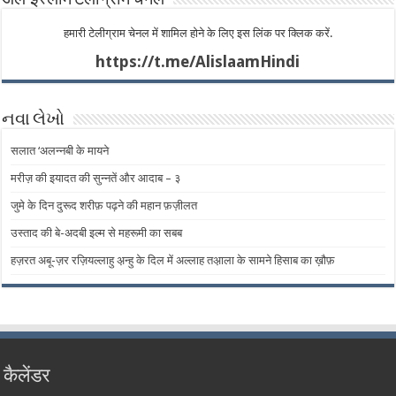
अल-इस्लाम टेलीग्राम चेनल
हमारी टेलीग्राम चेनल में शामिल होने के लिए इस लिंक पर क्लिक करें.
https://t.me/AlislaamHindi
નવા લેખો
सलात ‘अलन्नबी के मायने
मरीज़ की इयादत की सुन्नतें और आदाब – ​​३
जुमे के दिन दुरूद शरीफ़ पढ़ने की महान फ़ज़ीलत
उस्ताद की बे-अदबी इल्म से महरूमी का सबब
हज़रत अबू-ज़र रज़ियल्लाहु अ़न्हु के दिल में अल्लाह तअ़ाला के सामने हिसाब का ख़ौफ़
कैलेंडर