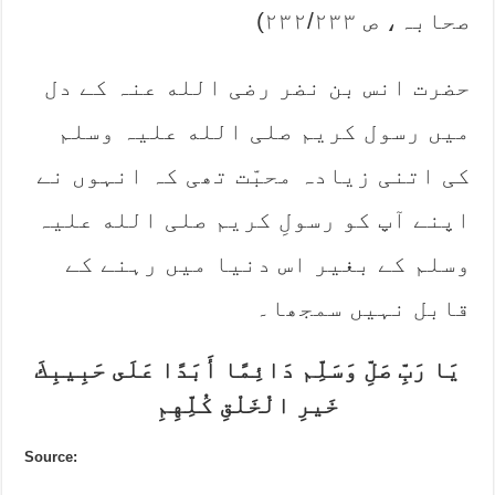
صحابہ، ص ۲۳۲/۲۳۳)
حضرت انس بن نضر رضی الله عنہ کے دل
میں رسول کریم صلی الله علیہ وسلم
کی اتنی زیادہ محبّت تھی کہ انہوں نے
اپنے آپ کو رسولِ کریم صلی الله علیہ
وسلم کے بغیر اس دنیا میں رہنے کے
قابل نہیں سمجھا۔ ‎
‎يَا رَبِّ صَلِّ وَسَلِّم دَائِمًا أَبَدًا عَلَى حَبِيبِكَ
خَيرِ الْخَلْقِ كُلِّهِمِ‎
Source: