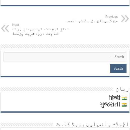
Previous
حج کے پانچ دن – ۸ ذی الحجہ
Next
نمازِ تہجد کے لیے بیدار ہونے
کے وقت درود شریف پڑھنا
زبان
हिन्दी
ગુજરાતી
الإسلام واٹس ايپ بروڈ کاسٹ