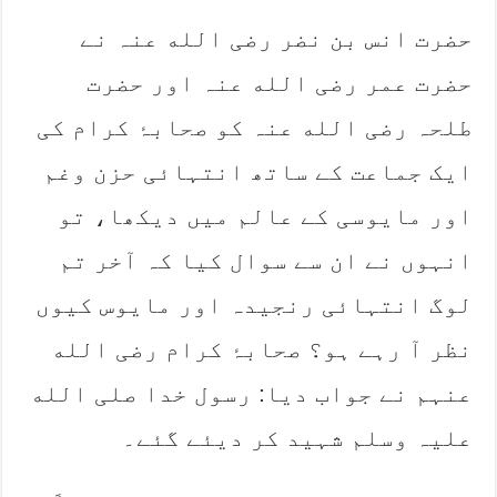
حضرت انس بن نضر رضی الله عنہ نے
حضرت عمر رضی الله عنہ اور حضرت
طلحہ رضی الله عنہ کو صحابۂ کرام کی
ایک جماعت کے ساتھ انتہائی حزن وغم
اور مایوسی کے عالم میں دیکھا، تو
انہوں نے ان سے سوال کیا کہ آخر تم
لوگ انتہائی رنجیدہ اور مایوس کیوں
نظر آ رہے ہو؟ صحابۂ کرام رضی الله
عنہم نے جواب دیا: رسول خدا صلی الله
علیہ وسلم شہید کر دیئے گئے۔