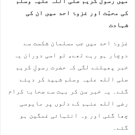
میں رسول کریم صلی اللہ علیہ وسلم
کی محبّت اور غزوۂ احد میں ان کی
شہادت‎
غزوۂ احد میں جب مسلمان شکست سے
دوچار ہو رہے تھے، تو اسی دوران یہ
خبر پھیلنے لگی کہ حضرت رسولِ کریم
صلی الله علیہ وسلم شہید کر دیئے
گئے۔ یہ خبر سن کر بہت سے صحابۂ کرام
رضی الله عنہم کے دلوں پر مایوسی
چھا گئی اور وہ انتہائی غمگین ہو
گئے۔