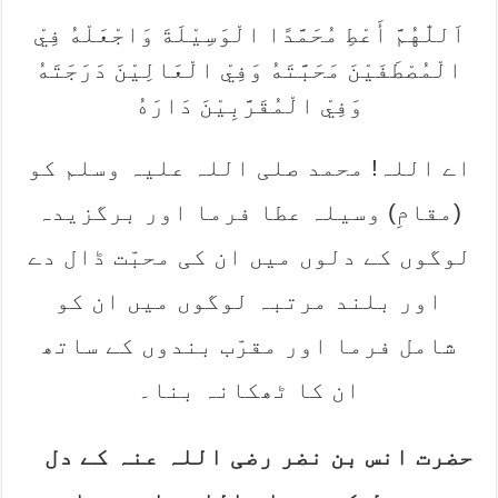
اَللّٰهُمَّ أَعْطِ مُحَمَّدًا الْوَسِيْلَةَ وَاجْعَلْهُ فِيْ
الْمُصْطَفَيْنَ مَحَبَّتَهُ وَفِيْ الْعَالِيْنَ دَرَجَتَهُ
وَفِيْ الْمُقَرَّبِيْنَ دَارَهُ
اے اللہ! محمد صلی اللہ علیہ وسلم کو
(مقامِ) وسیلہ عطا فرما اور برگزیدہ
لوگوں کے دلوں میں ان کی محبّت ڈال دے
اور بلند مرتبہ لوگوں میں ان کو
شامل فرما اور مقرّب بندوں کے ساتھ
ان کا ٹھکانہ بنا۔
‎حضرت انس بن نضر رضی اللہ عنہ کے دل