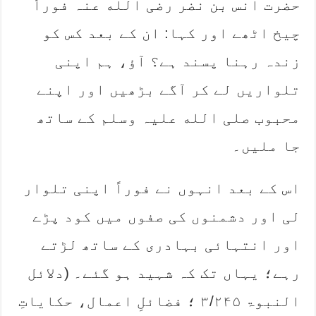
حضرت انس بن نضر رضی الله عنہ فوراً
چیخ اٹھے اور کہا: ان کے بعد کس کو
زندہ رہنا پسند ہے؟ آ‎ؤ، ہم اپنی
تلواریں لے کر آگے بڑھیں اور اپنے
محبوب صلی الله علیہ وسلم کے ساتھ
جا ملیں۔
اس کے بعد انہوں نے فوراً اپنی تلوار
لی اور دشمنوں کی صفوں میں کود پڑے
اور انتہائی بہادری کے ساتھ لڑتے
رہے؛ یہاں تک کہ شہید ہو گئے۔ (دلائل
النبوۃ ۳/۲۴۵ ؛ فضائلِ اعمال، حکایاتِ