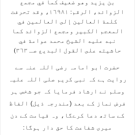
بن يزيد وهو ضعيف كما في مجمع
الزوائد، الرقم: ۱٦۹۸۱، وقد تحرفت
كلمة العالين إلى العالمين في
المعجم الكبير ومجمع الزوائد كما
نبه عليه الشيخ محمد عوامة في
حاشيته على القول البديع صـ ۳٦۳)
حضرت ابو امامہ رضی اللہ عنہ سے
روایت ہے کہ نبی کریم صلی اللہ علیہ
وسلم نے ارشاد فرمایا کہ جو شخص ہر
فرض نماز کے بعد (مندرجہ ذیل) الفاظ
کے ساتھ دعا کرےگا، وہ قیامت کے دن
میری شفاعت کا حق دار ہوگا: