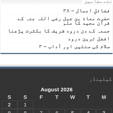
نئے مضامین
فضائلِ اعمال – ۳۸
حضرت معاذ بن جبل رضی اللہ عنہ کے
قرآن مجید کا علم
جمعہ کے دن درود شریف کا بکثرت پڑھنا
افضل ترین درود
سلام کی سنتیں اور آداب – ۳
کیلینڈر
August 2026
S
S
F
T
W
T
M
2
1
9
8
7
6
5
4
3