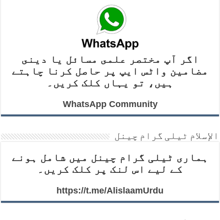
اگر آپ مختصر علمى مسائل يا دينى
مضامين واٹس ايپ پر حاصل کرنا چاہتے
ہیں، تو یہاں کلک کریں۔
WhatsApp Community
الإسلام ٹیلی گرام چینل
ہماری ٹیلی گرام چینل میں شامل ہونے
کے لیے اس لنک پر کلک کریں۔
https://t.me/AlislaamUrdu