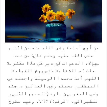
‎‎عن أبي أمامة رضي الله عنه عن النبي
صلى الله عليه وسلم قال: من دعا
بهؤلاء الدعوات في دبر كل صلاة مكتوبة
حلت له الشفاعة مني يوم القيامة
اللهم أعط محمدا الوسيلة واجعله في
المصطفين محبته وفي العالين درجته
وفي المقربين داره (المعجم الكبير
للطبراني، الرقم: ۷۹۲٦، وفيه مطرح