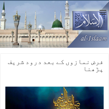
فرض نمازوں کے بعد درود شریف
پڑھنا