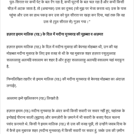
पुल-सिरात पर कभी पेट के बल रेंग रहा है, कभी घुटनों के बल चल रहा है और कभी किसी
चीज़ में अटक जाता है. तो (अचानक) उस का दुरूद (जो मुझ पर भेजा करता था) उस के पास
पहुंचा और उस का हाथ पकड़ कर उस को पुल सीरात पर खड़ा कर दिया, यहां तक कि वह
उस से (पुल सीरात से) गुज़र गया।”
हज़रत इमाम मालिक (रह.) के दिल में मदीना मुनव्वरह की मुहब्बत व अज़मत
हज़रत इमाम मालिक (रह.) के दिल में मदीना मुव्वरह की बेपनाह मोहब्बत थी, उन की यह
मोहब्बत मदीना मुव्वरह के लिए इस वजह से थी के यह मुबारक शहर हज़रत रसूलुल्लाह
सल्लल्लाहु अलयहि वसल्लम का शहर है और हुज़ूर सल्लल्लाहु अलयहि वसल्लम यहां मदफ़ून
है.
निम्नलिखित तहरीर से इमाम मालिक (रह.) की मदीना मुनव्वरह से बेपनाह मोहब्बत का अंदाज़ा
लगाईए.
अल्लामा इब्ने ख़ल्लिकान (रह.) लिखते हैः
हज़रत इमाम (रह.) मदीना मुनव्वरह के अंदर कभी किसी सवारी पर सवार नहीं हुए, यहांतक के
इन्तेहाई पीराना साली (बुढ़ापा) और कमज़ोरी के ज़माने में भी सवारी के बजाए पैदल चलना
पसंद फ़रमाते थे. किसी ने इमाम मालिक (रह.) से उस की वजह पूछी, तो उन्होंने जवाब दिया के
में कैसे इस मुबारक शहर (मदीना मुनव्वरह) में किसी सवारी पर सवार हुं, जब्के उस की ज़मीन