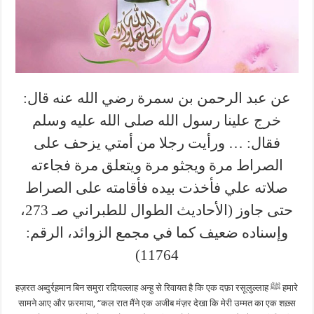
عن عبد الرحمن بن سمرة رضي الله عنه قال:
خرج علينا رسول الله صلى الله عليه وسلم
فقال: … ورأيت رجلا من أمتي يزحف على
الصراط مرة ويجثو مرة ويتعلق مرة فجاءته
صلاته علي فأخذت بيده فأقامته على الصراط
حتى جاوز (الأحاديث الطوال للطبراني صـ 273،
وإسناده ضعيف كما في مجمع الزوائد، الرقم:
11764)
हज़रत अब्दुर्रह़मान बिन समुरा रद़ियल्लाह अन्हु से रिवायत है कि एक दफ़ा रसूलुल्लाह ﷺ हमारे
सामने आए और फ़रमाया, “कल रात मैंने एक अजीब मंज़र देखा कि मेरी उम्मत का एक शख़्स