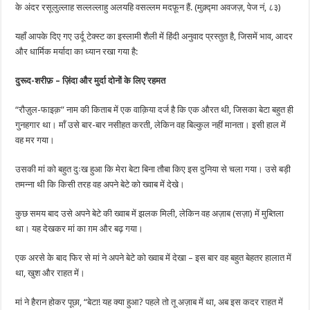
के अंदर रसूलुल्लाह सल्लल्लाहु अलयहि वसल्लम मदफ़ून हैं. (मुक़्द्मा अवजज़, पेज नं, ८३)
यहाँ आपके दिए गए उर्दू टेक्स्ट का इस्लामी शैली में हिंदी अनुवाद प्रस्तुत है, जिसमें भाव, आदर
और धार्मिक मर्यादा का ध्यान रखा गया है:
दुरूद-शरीफ़ – ज़िंदा और मुर्दा दोनों के लिए रहमत
“रौज़ुल-फाइक़” नाम की किताब में एक वाक़िया दर्ज है कि एक औरत थी, जिसका बेटा बहुत ही
गुनहगार था। माँ उसे बार-बार नसीहत करती, लेकिन वह बिल्कुल नहीं मानता। इसी हाल में
वह मर गया।
उसकी मां को बहुत दुःख हुआ कि मेरा बेटा बिना तौबा किए इस दुनिया से चला गया। उसे बड़ी
तमन्ना थी कि किसी तरह वह अपने बेटे को ख्वाब में देखे।
कुछ समय बाद उसे अपने बेटे की ख्वाब में झलक मिली, लेकिन वह अज़ाब (सज़ा) में मुब्तिला
था। यह देखकर मां का ग़म और बढ़ गया।
एक अरसे के बाद फिर से मां ने अपने बेटे को ख्वाब में देखा – इस बार वह बहुत बेहतर हालात में
था, खुश और राहत में।
मां ने हैरान होकर पूछा, “बेटा! यह क्या हुआ? पहले तो तू अज़ाब में था, अब इस कदर राहत में