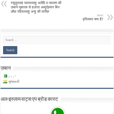
रसूलुल्लाह सल्लल्लाहु अलैहि व-सल्लम की
ज़बाने-मुबारक से हज़रत अब्दुर्रह़मान बिन
औफ़ रद़ियल्लाहु अन्हु की तारीफ़
Next
इस्तिबरा क्या है?
ज़बान
اردو
ગુજરાતી
अल-इस्लाम वाट्स एप ब्रोड कास्ट