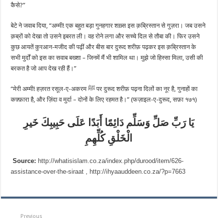
कैसे?”
बेटे ने जवाब दिया, “अम्मी! एक बहुत बड़ा गुनहगार शख़्स इस क़ब्रिस्तान से गुज़रा। जब उसने
क़ब्रों को देखा तो उसने इबरत ली। वह रोने लगा और सच्चे दिल से तौबा की। फिर उसने
कुछ आयतें कुरआन-मजीद की पढ़ीं और बीस बार दुरूद शरीफ़ पढ़कर इस क़ब्रिस्तान के
सभी मुर्दों को इस का सवाब बख्शा – जिनमें मैं भी शामिल था। मुझे जो हिस्सा मिला, उसी की
बरकत है जो आप देख रही हैं।”
“मेरी अम्मी! हज़रत रसूल-ए-अकरम ﷺ पर दुरूद शरीफ़ पढ़ना दिलों का नूर है, गुनाहों का
कफ़्फ़ारा है, और ज़िंदा व मुर्दा – दोनों के लिए रहमत है।” (फज़ाइल-ए-दुरूद, सफ़ा १७१)
يَا رَبِّ صَلِّ وَسَلِّم دَائِمًا أَبَدًا عَلَى حَبِيبِكَ خَيرِ
الْخَلْقِ كُلِّهِمِ
Source:
http://whatisislam.co.za/index.php/durood/item/626-
assistance-over-the-siraat ,
http://ihyaauddeen.co.za/?p=7663
Previous