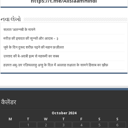
https://t.me/AlislaamHindi
નવા લેખો
सलात ‘अलन्नबी के मायने
मरीज़ की इयादत की सुन्नतें और आदाब – ​​३
जुमे के दिन दुरूद शरीफ़ पढ़ने की महान फ़ज़ीलत
उस्ताद की बे-अदबी इल्म से महरूमी का सबब
हज़रत अबू-ज़र रज़ियल्लाहु अ़न्हु के दिल में अल्लाह तअ़ाला के सामने हिसाब का ख़ौफ़
कैलेंडर
October 2024
M
T
W
T
F
S
S
1
2
3
4
5
6