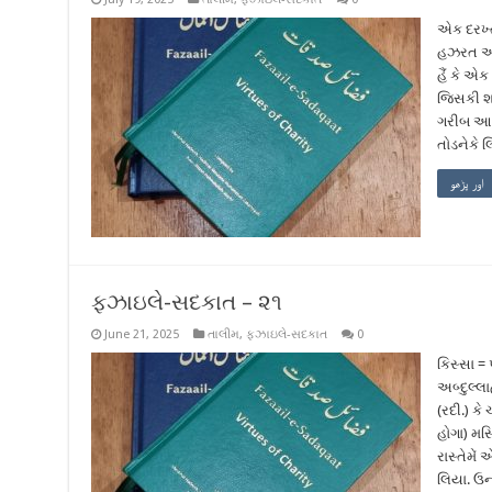
એક દરખ્ત
હઝરત અબ્
હૈં કે એ
જિસકી શા
ગરીબ આદમ
તોડનેકે 
اور پڑھو
ફઝાઇલે-સદકાત – ૨૧
June 21, 2025
તાલીમ
,
ફઝાઇલે-સદકાત
0
કિસ્સા =
અબ્દુલ્લ
(રદી.) ક
હોગા) મસ
રાસ્તેમે
લિયા. ઉન્