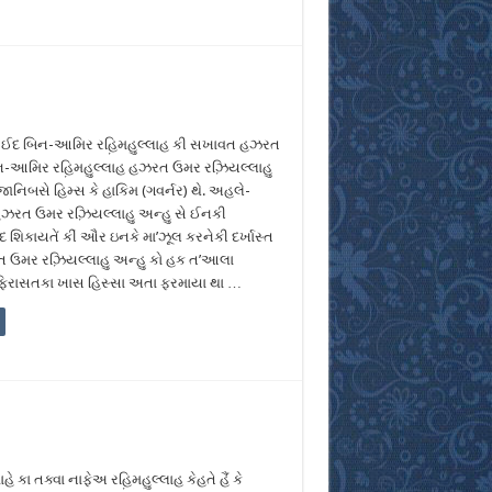
દ બિન-આમિર રહ઼િમહુલ્લાહ કી સખાવત હઝરત
-આમિર રહ઼િમહુલ્લાહ હઝરત ઉમર રઝ઼િયલ્લાહુ
જાનિબસે હિમ્સ કે હાકિમ (ગવર્નર) થે. અહલે-
હઝરત ઉમર રઝ઼િયલ્લાહુ અન્હુ સે ઈનકી
દ શિકાયતેં કીં ઔર ઇનકે મા’ઝૂલ કરનેકી દર્ખાસ્ત
 ઉમર રઝ઼િયલ્લાહુ અન્હુ કો હક ત’આલા
 ફિરાસતકા ખાસ હિસ્સા અતા ફરમાયા થા …
 કા તક્વા નાફેઅ રહ઼િમહુલ્લાહ કેહતે હૈં કે