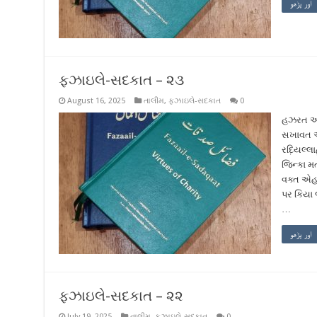
اور پڑھو
ફઝાઇલે-સદકાત – ૨૩
August 16, 2025
તાલીમ
,
ફઝાઇલે-સદકાત
0
હઝરત અબ્
સખાવત એ
રદ઼િયલ્લા
જિન્કા મ
વક્ત એહ
પર કિયા
…
اور پڑھو
ફઝાઇલે-સદકાત – ૨૨
July 19, 2025
તાલીમ
,
ફઝાઇલે-સદકાત
0