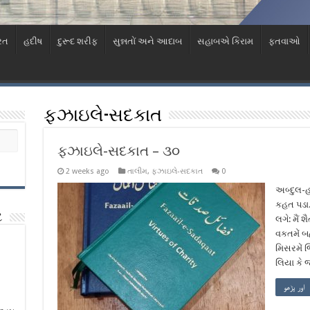
રત
હદીષ
દુરૂદ શરીફ
સુન્નતોં અને આદાબ
સહાબએ કિરામ
ફતવાઓ
ફઝાઇલે-સદકાત
ફઝાઇલે-સદકાત – ૩૦
2 weeks ago
તાલીમ
,
ફઝાઇલે-સદકાત
0
અબ્દુલ-હ
કહત પડા.
ટ
લગે: મૈં 
વકતમેં બ
મિસરમેં જ
લિયા કે 
اور پڑھو