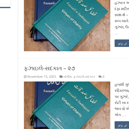
હઝરત અબ્
દફા મદીન
સાથ થે – 
સબ ખાનેક
ગુઝરા, ઉ
…
اور پڑھو
ફઝાઇલે-સદકાત – ૨૭
November 15, 2025
તાલીમ
,
ફઝાઇલે-સદકાત
0
હબશી ગુ
રદ઼િયલ્લ
પર ગુઝરે
રોટી ખા 
જબ વો એક
એક …
اور پڑھو