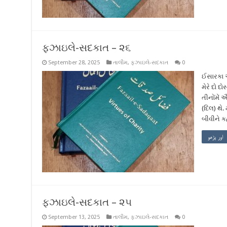
ફઝાઇલે-સદકાત – ૨૬
September 28, 2025
તાલીમ
,
ફઝાઇલે-સદકાત
0
ઈસારકા અજ
મેરે દો દ
તીનોંમેં
(દિલ) થે
બીવીને ક
اور پڑھو
ફઝાઇલે-સદકાત – ૨૫
September 13, 2025
તાલીમ
,
ફઝાઇલે-સદકાત
0