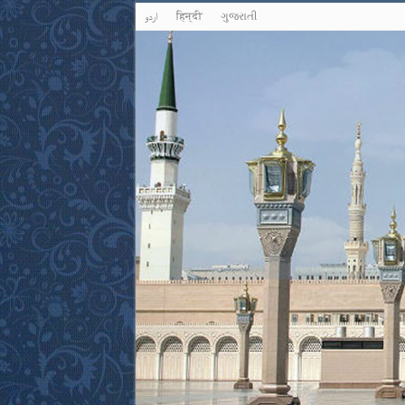
اردو
हिन्दी
ગુજરાતી