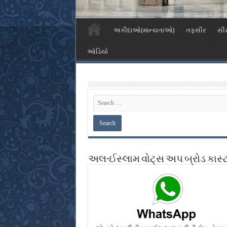
અકીદાઓ(માન્યતાઓ)
તફસીર
સી
ઓડિયો
અલ-ઈસ્લામ વોટ્સ અપ બ્રોડ કાસ્