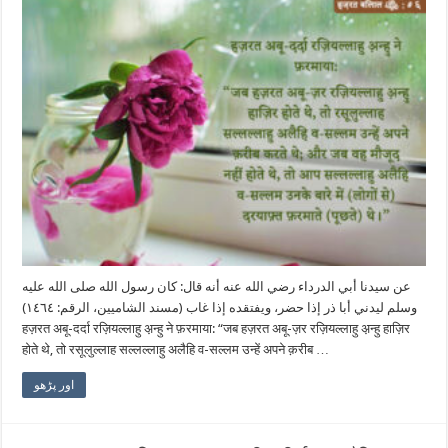
عن سيدنا أبي الدرداء رضي الله عنه أنه قال: كان رسول الله صلى الله عليه
وسلم ليدني أبا ذر إذا حضر، ويفتقده إذا غاب (مسند الشاميين، الرقم: ١٤٦٤)
हज़रत अबू-दर्दा रज़ियल्लाहु अ़न्हु ने फ़रमाया: “जब हज़रत अबू-ज़र रज़ियल्लाहु अ़न्हु हाज़िर
होते थे, तो रसूलुल्लाह सल्लल्लाहु अलैहि व-सल्लम उन्हें अपने क़रीब …
اور پڑھو