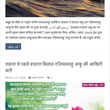
तबूूक के मौक़े पर रसूले-करीम सल्लल्लाहु ‘अलैहि व-सल्लम ने हज़रत अबू-ज़र रज़ियल्लाहु
‘अन्हु के लिए ख़ास तौर पर दुआ फ़रमाई: يرحم الله أبا ذر “अल्लाह त’आला अबू-ज़र पर
अपनी ख़ास रहमत नाज़िल फ़रमाए!” (अल-मुस्तदरक लिल-हाकिम, रक़म: ४३७३) इस दुआ
का पसमंज़र हज़रत अब्दुल्लाह बिन-मस्’ऊद रज़ियल्लाहु ‘अन्हु फ़रमाते हैं: जब रसूले-करीम …
اور پڑھو
वफ़ात से पहले हज़रत बिलाल रज़ियल्लाहु अन्हु की आखिरी
बातें
April 25, 2026
सहाबए किराम
0