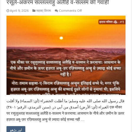
रसूले-अकरम सल्लल्लाहु अलैहि व-सल्लम की गवाही
on
April 9, 2026
सहाबए किराम
Comments Off
हज़रत
अबू-
ज़र
रज़ियल्लाहु
अन्हु
की
सच्चाई
के
बारे
में
रसूले-
अकरम
सल्लल्लाहु
अलैहि
व-
सल्लम
की
गवाही
قال رسول الله صلى الله عليه وسلم: ما أظلت الخضراء (أي: السماء) ولا أقلت
الغبراء (أي: الأرض) أصدق من أبي ذر. (سنن الترمذي، الرقم: ٣٨٠١) एक मौका
पर रसूलुल्लाह सल्लल्लाहु अलैहि व-सल्लम ने फ़रमाया: आसमान के नीचे और ज़मीन के ऊपर
हज़रत अबू-ज़र रज़ियल्लाहु अन्हु से ज़्यादा कोई सच्चा नहीं …
اور پڑھو