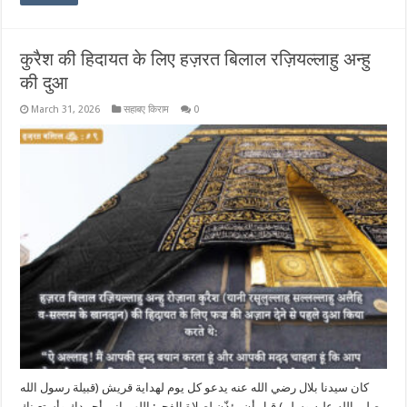
कुरैश की हिदायत के लिए हज़रत बिलाल रज़ियल्लाहु अन्हु
की दुआ
March 31, 2026
सहाबए किराम
0
كان سيدنا بلال رضي الله عنه يدعو كل يوم لهداية قريش (قبيلة رسول الله
صلى الله عليه وسلم) قبل أن يؤذّن لصلاة الفجر: اللهم إني أحمدك وأستعينك