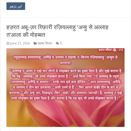
اور پڑھو
हज़रत अबू-ज़र ग़िफ़ारी रज़ियल्लाहु ‘अन्हु से अल्लाह
त’आला की मोहब्बत
June 21, 2026
सहाबए किराम
0