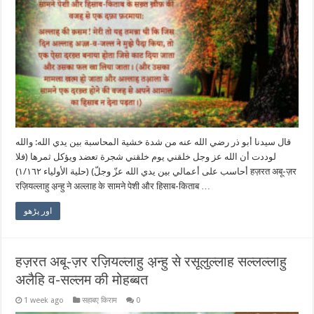
قال سيدنا أبو ذر رضي الله عنه من شدة خشية المحاسبة بين يدي الله: والله
لوددت أن الله عز وجل خلقني يوم خلقني شجرة تعضد ويؤكل ثمرها (فلا
أحاسب على أعمالي بين يدي الله عزّ وجلّ) (حلية الأولياء ١/١٦٢) हज़रत अबू-ज़र
रज़ियल्लाहु अ़न्हु ने अल्लाह के सामने पेशी और हिसाब-किताब …
اور پڑھو
हज़रत अबू-ज़र रज़ियल्लाहु अ़न्हु से रसूलुल्लाह सल्लल्लाहु
अलैहि व-सल्लम की मोहब्बत
1 week ago
सहाबए किराम
0