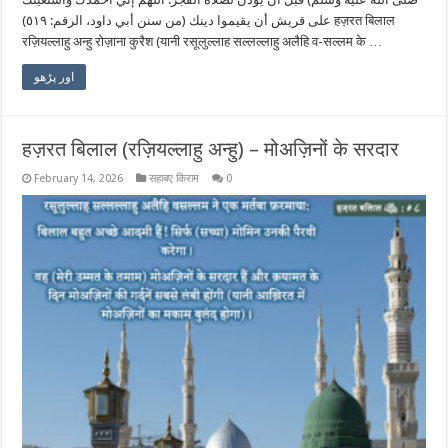
على قريش أن يقيموا دينك (من سنن أبي داود، الرقم: ٥١٩) हज़रत बिलाल
रज़ियल्लाहु अन्हु रोज़ाना कुरैश (यानी रसूलुल्लाह सल्लल्लाहु अलैहि व-सल्लम के …
اور پڑھو
हज़रत बिलाल (रज़ियल्लाहु अन्हु) – मोअज़िनों के सरदार
February 14, 2026
सहाबए किराम
0