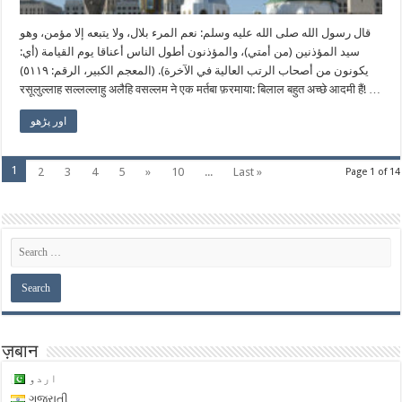
قال رسول الله صلى الله عليه وسلم: نعم المرء بلال، ولا يتبعه إلا مؤمن، وهو
سيد المؤذنين (من أمتي)، والمؤذنون أطول الناس أعناقا يوم القيامة (أي:
يكونون من أصحاب الرتب العالية في الآخرة). (المعجم الكبير، الرقم: ٥١١٩)
रसूलुल्लाह सल्लल्लाहु अलैहि वसल्लम ने एक मर्तबा फ़रमाया: बिलाल बहुत अच्छे आदमी हैं! …
اور پڑھو
1
2
3
4
5
»
10
...
Last »
Page 1 of 14
ज़बान
اردو
ગુજરાતી