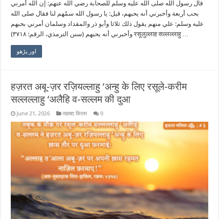
قال رسول الله صلى الله عليه وسلم للصحابة رضي الله عنهم: إن الله أمرني
بحب أربعة وأخبرني أنه يحبهم، قيل: يا رسول الله سمّهم لنا فقال صلى الله
عليه وسلم: علي منهم يقول ذلك ثلاثا وأبو ذر والمقداد وسلمان أمرني بحبهم
وأخبرني أنه يحبهم (سنن الترمذي، الرقم: ٣٧١٨) रसूलुल्लाह सल्लल्लाहु …
اور پڑھو
हज़रत अबू-ज़र रज़ियल्लाहु ‘अन्हु के लिए रसूले-करीम
सल्लल्लाहु ‘अलैहि व-सल्लम की दुआ
June 21, 2026
सहाबए किराम
0