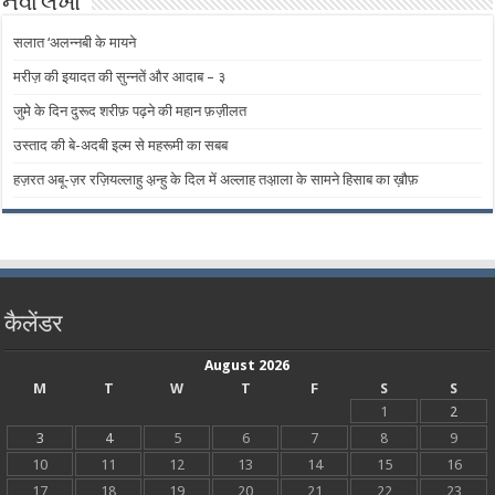
નવા લેખો
सलात ‘अलन्नबी के मायने
मरीज़ की इयादत की सुन्नतें और आदाब – ​​३
जुमे के दिन दुरूद शरीफ़ पढ़ने की महान फ़ज़ीलत
उस्ताद की बे-अदबी इल्म से महरूमी का सबब
हज़रत अबू-ज़र रज़ियल्लाहु अ़न्हु के दिल में अल्लाह तअ़ाला के सामने हिसाब का ख़ौफ़
कैलेंडर
August 2026
M
T
W
T
F
S
S
1
2
3
4
5
6
7
8
9
10
11
12
13
14
15
16
17
18
19
20
21
22
23