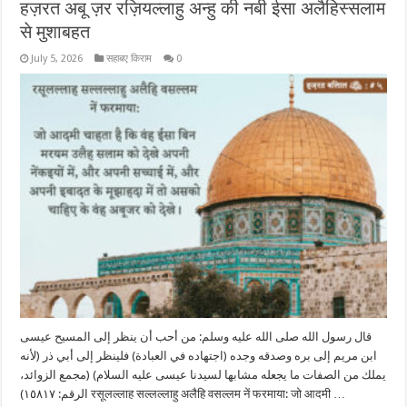
हज़रत अबू ज़र रज़ियल्लाहु अन्हु की नबी ईसा अलैहिस्सलाम
से मुशाबहत
July 5, 2026
सहाबए किराम
0
قال رسول الله صلى الله عليه وسلم: من أحب أن ينظر إلى المسيح عيسى
ابن مريم إلى بره وصدقه وجده (اجتهاده في العبادة) فلينظر إلى أبي ذر (لأنه
يملك من الصفات ما يجعله مشابها لسيدنا عيسى عليه السلام) (مجمع الزوائد،
الرقم: ١٥٨١٧) रसूलल्लाह सल्लल्लाहु अलैहि वसल्लम नें फरमाया: जो आदमी …