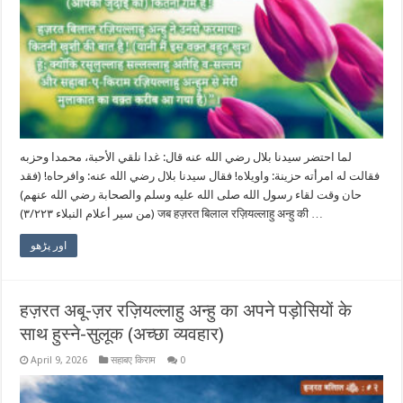
لما احتضر سيدنا بلال رضي الله عنه قال: غدا نلقي الأحبة، محمدا وحزبه
فقالت له امرأته حزينة: واويلاه! فقال سيدنا بلال رضي الله عنه: وافرحاه! (فقد
حان وقت لقاء رسول الله صلى الله عليه وسلم والصحابة رضي الله عنهم)
(من سير أعلام النبلاء ٣/٢٢٣) जब हज़रत बिलाल रज़ियल्लाहु अन्हु की …
اور پڑھو
हज़रत अबू-ज़र रज़ियल्लाहु अन्हु का अपने पड़ोसियों के
साथ हुस्ने-सुलूक (अच्छा व्यवहार)
April 9, 2026
सहाबए किराम
0