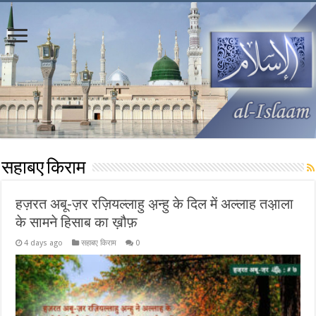
सहाबए किराम
हज़रत अबू-ज़र रज़ियल्लाहु अ़न्हु के दिल में अल्लाह तअ़ाला
के सामने हिसाब का ख़ौफ़
4 days ago
सहाबए किराम
0