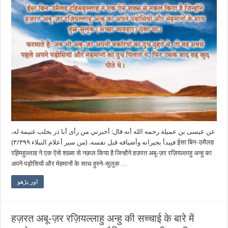
عن عيسى بن عميلة رحمه الله أنه قال: أخبرني من رأى أبا ذر يحلب غنيمة له،
فيبدأ بجيرانه وأضيافه قبل نفسه. (من سير أعلام النبلاء ٣/٣٩٩) ईसा बिन-उमैलह
रह़िमहुल्लाह ने एक ऐसे शख़्स से नक़ल किया है जिन्होंने हज़रत अबू-ज़र रज़ियल्लाहु अन्हु का
अपने पड़ोसियों और मेहमानों के साथ हुस्ने-सुलूक …
اور پڑھو
हज़रत अबू-ज़र रज़ियल्लाहु अन्हु की सच्चाई के बारे में