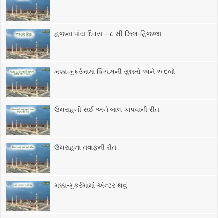
હજના પાંચ દિવસ – ૮ મી ઝિલ-હિજ્જા
મક્કા-મુકર્રમામાં કિયામની સુન્નતો અને અદબો
ઉમરાહની સઈ અને બાલ કાપવાની રીત
ઉમરાહના તવાફની રીત
મક્કા-મુકર્રમામાં એન્ટર થવું