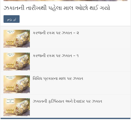
ઝકાતની તારીખથી પહેલા માલ ઓછો થઈ ગયો
اور پڑھو
કરજની રકમ પર ઝકાત – ૨
કરજની રકમ પર ઝકાત – ૧
વિવિધ પ્રકારના માલ પર ઝકાત
ઝકાતની ફર્ઝિય્યત ‎અને દેવાદાર પર ઝકાત