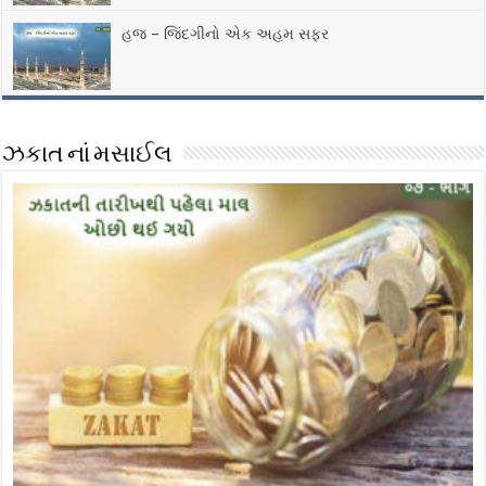
હજ – જિંદગીનો એક અહમ સફર
ઝકાત નાં મસાઈલ