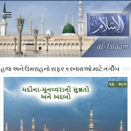
હજ અને ઉમરાહનો સફર કરનારાઓ માટે તર્ગીબ