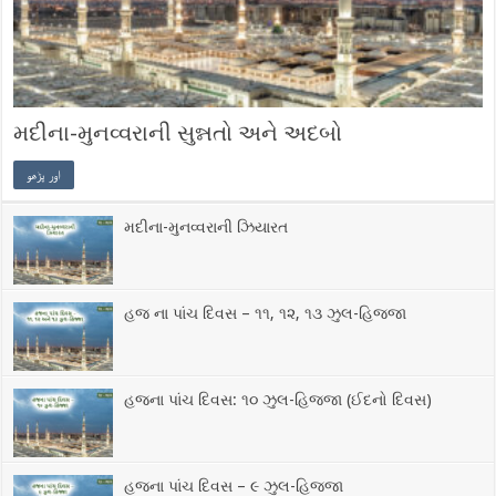
મદીના-મુનવ્વરાની સુન્નતો અને અદબો
اور پڑھو
મદીના-મુનવ્વરાની ઝિયારત
હજ ના પાંચ દિવસ – ૧૧, ૧૨, ૧૩ ઝુલ-હિજ્જા
હજના પાંચ દિવસ: ૧૦ ઝુલ-હિજ્જા (ઈદનો દિવસ)‎
હજના પાંચ દિવસ – ૯ ઝુલ-હિજ્જા