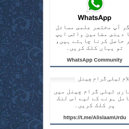
ر آپ مختصر علمى مسائل
 دينى مضامين واٹس ايپ
 حاصل کرنا چاہتے ہیں،
تو یہاں کلک کریں۔
WhatsApp Community
لام ٹیلی گرام چینل
اری ٹیلی گرام چینل میں
مل ہونے کے لیے اس لنک
پر کلک کریں۔
https://t.me/AlislaamUrdu