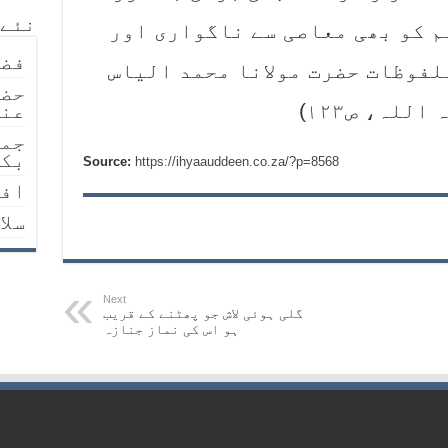
نئے 
م کو بھی معاصی سے ناگواری اور
فضا
لفوظات حضرت مولانا محمد الیاس
حضر
اللہ، ص۱۲۳)
عنہ
جمع
بکث
Source:
https://ihyaauddeen.co.za/?p=8568
افض
سلا
Next
گلی ہوئی لاش جو پھٹنے کے قریب
ہو اس کی نمازِ جنازہ