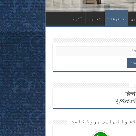
ین
ملفوظات
تعلیم
آڈیو
ن
हिन्द
ગુજરાત
لام واٹس ايپ بروڈ کاسٹ