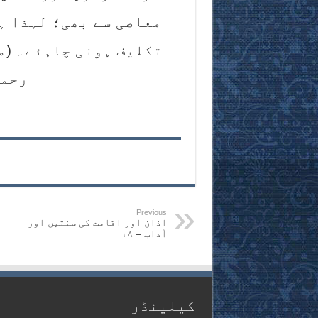
معاصی سے بھی؛ لہذا ہ
تکلیف ہونی چاہئے۔ (م
رحمہ 
Previous
اذان اور اقامت کی سنتیں اور
آداب – ۱۸
کیلینڈر