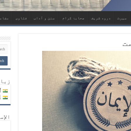
سیرت
درود شریف
صحابۂ کرام ‏
سنن و آداب
فتاوی
مضام
مت
زبا
ी
ી
الإس