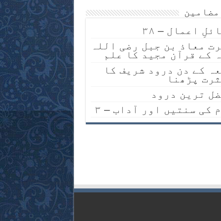
مضامین
ئلِ اعمال – ۳۸
ت معاذ بن جبل رضی اللہ
 کے قرآن مجید کا علم
ہ کے دن درود شریف کا
رت پڑھنا
ل ترین درود
م کی سنتیں اور آداب – ۳