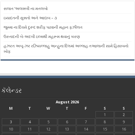
સલાત ‘અલન્નબી ના મતલબો
ઇયાદતની સુન્નતો અને આદાબ – ૩
જુમ્મા ના દિવસે દુરૂદ શરીફ પઢવાની મહાન ફઝીલત
ઉસ્તાદની બે-અદબી ઇલ્મથી મહ઼રૂમ થવાનું કારણ
હઝરત અબૂ-ઝર રઝ઼િયલ્લાહુ અ઼ન્હુના દિલમાં અલ્લાહ તઅ઼ાલાની સામે હિસાબનો
ખોફ
કૅલેન્ડર
August 2026
M
T
W
T
F
S
S
1
2
3
4
5
6
7
8
9
10
11
12
13
14
15
16