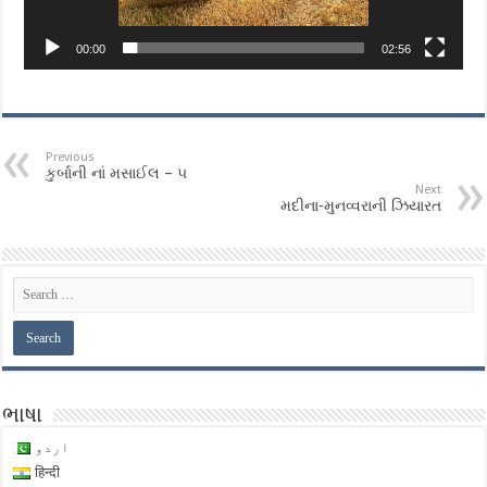
00:00
02:56
Previous
કુર્બાની નાં મસાઈલ – ૫
Next
મદીના-મુનવ્વરાની ઝિયારત
ભાષા
اردو
हिन्दी