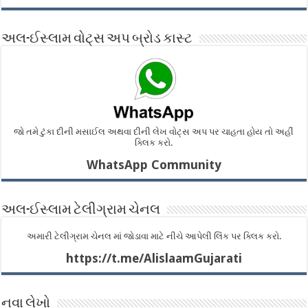
અલ-ઈસ્લામ વોટ્સ અપ બ્રોડ કાસ્ટ
જો તમે ટુંકા દીની મસાઈલ અથવા દીની લેખ વોટ્સ અપ પર ચાહતા હોય તો અહીં
ક્લિક કરો.
WhatsApp Community
અલ-ઈસ્લામ ટેલીગ્રામ ચેનલ
અમારી ટેલીગ્રામ ચેનલ માં જોડાવા માટે નીચે આપેલી લિંક પર ક્લિક કરો.
https://t.me/AlislaamGujarati
નવા લેખો