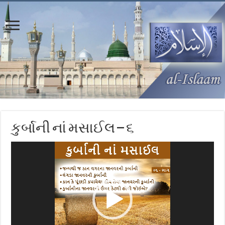
કુર્બાની નાં મસાઈલ – ૬
Video
Player