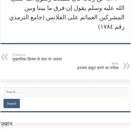
الله عليه وسلم يقول إن فرق ما بيننا وبين
المشركين العمائم على القلانس (جامع الترمذي
رقم ۱۷۸٤)
Previous
मुख़तलिफ़ क़िसम के माल पर ज़कात
Next
इस्लाम क़बूल करने का तरीक़ा
ज़बान