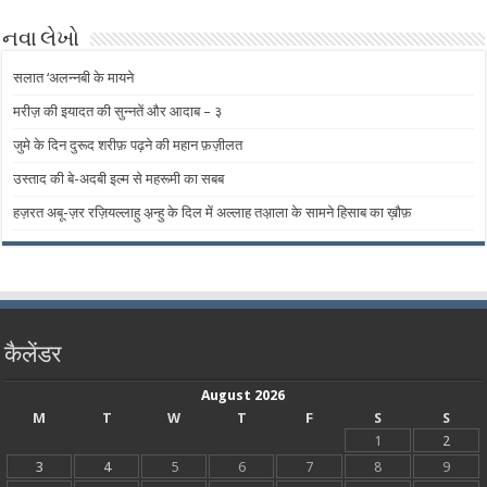
નવા લેખો
सलात ‘अलन्नबी के मायने
मरीज़ की इयादत की सुन्नतें और आदाब – ​​३
जुमे के दिन दुरूद शरीफ़ पढ़ने की महान फ़ज़ीलत
उस्ताद की बे-अदबी इल्म से महरूमी का सबब
हज़रत अबू-ज़र रज़ियल्लाहु अ़न्हु के दिल में अल्लाह तअ़ाला के सामने हिसाब का ख़ौफ़
कैलेंडर
August 2026
M
T
W
T
F
S
S
1
2
3
4
5
6
7
8
9