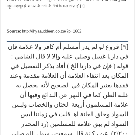
मर्हूम मख़तून हो या उस के नाभी के नीचे के बाल साफ़ हों.[१]
Source:
http://ihyaauddeen.co.za/?p=1662
[१] فروع لو لم يدر أمسلم أم كافر ولا علامة فإن
في دارنا غسل وصلي عليه وإلا لا قال الشامي :
قوله ( فإن في دارنا الخ ) أفاد بذكر التفصيل في
المكان بعد انتفاء العلامة أن العلامة مقدمة وعند
فقدها يعتبر المكان في الصحيح لأنه يحصل به
غلبة الظن كما في النهر عن البدائع وفيها أن
علامة المسلمون أربعة الختان والخضاب ولبس
السواد وحلق العانة اهـ قلت في زماننا لبس
السواد لم يبق علامة للمسلمين (رد المحتار
۲/۲٠٠). عن ركانة قال سمعت رسول الله صلى