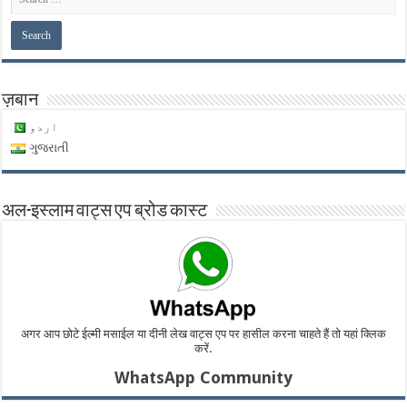
ज़बान
اردو
ગુજરાતી
अल-इस्लाम वाट्स एप ब्रोड कास्ट
अगर आप छोटे ईल्मी मसाईल या दीनी लेख वाट्स एप पर हासील करना चाहते हैं तो यहां क्लिक
करें.
WhatsApp Community