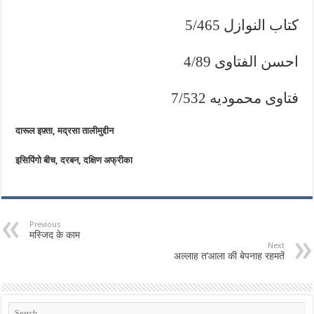
كتاب النوازل 5/465
احسن الفتاوى 4/89
فتاوى محموديه 7/532
दारूल इफ़्ता, मद्रसा तालीमुद्दीन
इसिपिंगो बीच, दरबन, दक्षिण अफ्रीका
Previous
मस्जिद के काम
Next
अल्लाह त’आला की बेपनाह रहमतें