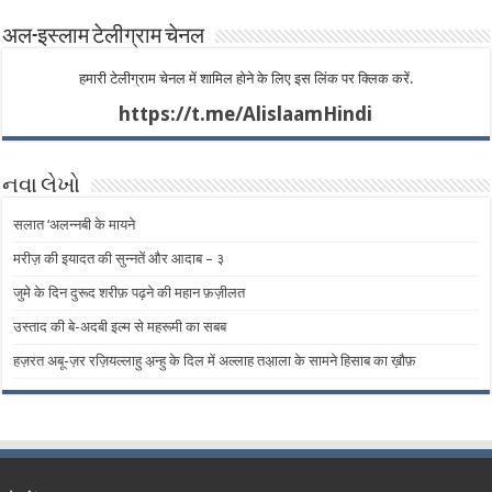
अल-इस्लाम टेलीग्राम चेनल
हमारी टेलीग्राम चेनल में शामिल होने के लिए इस लिंक पर क्लिक करें.
https://t.me/AlislaamHindi
નવા લેખો
सलात ‘अलन्नबी के मायने
मरीज़ की इयादत की सुन्नतें और आदाब – ​​३
जुमे के दिन दुरूद शरीफ़ पढ़ने की महान फ़ज़ीलत
उस्ताद की बे-अदबी इल्म से महरूमी का सबब
हज़रत अबू-ज़र रज़ियल्लाहु अ़न्हु के दिल में अल्लाह तअ़ाला के सामने हिसाब का ख़ौफ़