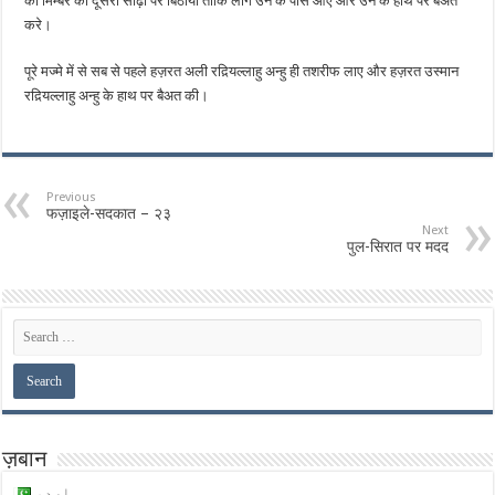
को मिम्बर की दूसरी सीढ़ी पर बिठाया ताकि लोग उन के पास आए और उन के हाथ पर बैअत
करे।
पूरे मज्मे में से सब से पहले हज़रत अली रद़ियल्लाहु अन्हु ही तशरीफ लाए और हज़रत उस्मान
रद़ियल्लाहु अन्हु के हाथ पर बैअत की।
Previous
फज़ाइले-सदकात – २३
Next
पुल-सिरात पर मदद
ज़बान
اردو