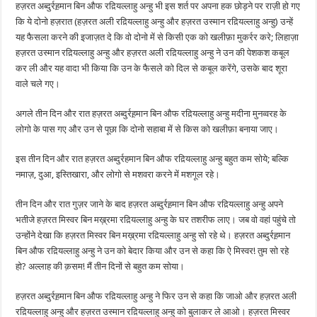
हज़रत अब्दुर्रह़मान बिन औफ रद़ियल्लाहु अन्हु भी इस शर्त पर अपना हक छोड़ने पर राज़ी हो गए
कि ये दोनो हज़रात (हज़रत अली रद़ियल्लाहु अन्हु और हज़रत उस्मान रद़ियल्लाहु अन्हु) उन्हें
यह फैसला करने की इजाज़त दे कि वो दोनो में से किसी एक को खलीफ़ा मुकर्रर करे; लिहाज़ा
हज़रत उस्मान रद़ियल्लाहु अन्हु और हज़रत अली रद़ियल्लाहु अन्हु ने उन की पेशकश कबूल
कर ली और यह वादा भी किया कि उन के फैसले को दिल से कबूल करेंगे, उसके बाद शूरा
वाले चले गए।
अगले तीन दिन और रात हज़रत अब्दुर्रह़मान बिन औफ रद़ियल्लाहु अन्हु मदीना मुनव्वरह के
लोगो के पास गए और उन से पूछा कि दोनो सहाबा में से किस को खलीफ़ा बनाया जाए।
इस तीन दिन और रात हज़रत अब्दुर्रहमान बिन औफ रद़ियल्लाहु अन्हु बहुत कम सोये; बल्कि
नमाज़, दुआ, इस्तिखारा, और लोगो से मशवरा करने में मशगूल रहे।
तीन दिन और रात गुज़र जाने के बाद हज़रत अब्दुर्रह़मान बिन औफ रद़ियल्लाहु अन्हु अपने
भतीजे हज़रत मिस्वर बिन मख़्रमा रद़ियल्लाहु अन्हु के घर तशरीफ लाए। जब वो वहां पहुंचे तो
उन्होंने देखा कि हज़रत मिस्वर बिन मख़्रमा रद़ियल्लाहु अन्हु सो रहे थे। हज़रत अब्दुर्रह़मान
बिन औफ रद़ियल्लाहु अन्हु ने उन को बेदार किया और उन से कहा कि ऐ मिस्वर! तुम सो रहे
हो? अल्लाह की क़सम! मैं तीन दिनों से बहुत कम सोया।
हज़रत अब्दुर्रह़मान बिन औफ रद़ियल्लाहु अन्हु ने फिर उन से कहा कि जाओ और हज़रत अली
रद़ियल्लाहु अन्हु और हज़रत उस्मान रद़ियल्लाहु अन्हु को बुलाकर ले आओ। हज़रत मिस्वर