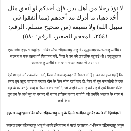
لا تؤذ رجلا من أهل بدر، فإن أحدكم لو أنفق مثل
أُحُد ذهبا، ما أدرك مد أحدهم (مما أنفقوا في
سبيل الله) ولا نصيفه (من صحيح مسلم، الرقم:
٢٥٤١، المعجم الصغير، الرقم: ٥٨٠)
एक मर्तबा हज़रत अब्दुर्रह़मान बिन औफ रद़ियल्लाहु अन्हु ने रसूलुल्लाह सल्लल्लाहु अलैहि व-
सल्लम से एक शख़्स की शिकायत की, जिस ने उन को तकलीफ पहुंचाई थी। रसूलुल्लाह
सल्लल्लाहु अलैहि व-सल्लम ने उस शख़्स से फ़रमाया:
ऐसे आदमी को तकलीफ न दो, जिस ने गज़्व-ए-बदर में शिर्कत की है। उन का हाल यह है कि
अगर तुम उह़ुद पहाड के बराबर दीन के लिए सोना खर्च कर दो; फिर भी तुम उन लोगो के एक
मुद के बराबर (सवाब) हासिल न कर सकोगे, जो उन्होंने अल्लाह की राह में ख़र्च किया; बल्कि
तुम उन के आधे मुद के बराबर भी सवाब हासिल न कर सकोगे, जो उन्होंने अल्लाह के रास्ते में
ख़र्च किया।
हज़रत अब्दुर्रह़मान बिन औफ रद़ियल्लाहु अन्हु के ज़िम्मे खलीफ़ा मुकर्रर करने की ज़िम्मेदारी
हज़रत उमर रद़ियल्लाहु अन्हु ने अपने इन्तिक़ाल से पहले छ सहाबा-ए-किराम रद़ियल्लाहु अन्हुम