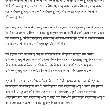
की एक जमाअत बनाई थी, जिस में दर्जे-ज़ेल छ सहाबा-ए-किराम रद़ियल्लाहु अन्हुम थे: हज़रत
अली रद़ियल्लाहु अन्हु, हज़रत उस्मान रद़ियल्लाहु अन्हु, हज़रत ज़ुबैर रद़ियल्लाहु अन्हु, हज़रत
तल्हा रद़ियल्लाहु अन्हु, हज़रत सा’द रद़ियल्लाहु अन्हु, और हज़रत अब्दुर्रह़मान बिन औफ
रद़ियल्लाहु अन्हु।
इन छ सहाबा-ए-किराम रद़ियल्लाहु अन्हुम के बारे में हज़रत उमर रद़ियल्लाहु अन्हु ने फ़रमाया
कि मैं इन छ सहाबा-ए-किराम रद़ियल्लाहु अन्हुम से ज़्यादा किसी और को खिलाफत का अहल
नहीं समझता हूं; क्योंकि रसूलुल्लाह सल्लल्लाहु अलैहि व-सल्लम इस दुनिया से रुखसत फ़रमा
गये, इस हाल में कि आप उन से बहुत खुश और राज़ी थे।
जब हज़रत उमर रद़ियल्लाहु अन्हु का इन्तिक़ाल हुआ, तो हज़रत मिक़्दाद बिन अस्वद
रद़ियल्लाहु अन्हु ने इन हज़रात को हज़रत मिस्वर बिन मख़्रमा रद़ियल्लाहु अन्हु के घर में जमा
किया। यह हज़रात फैसला करने के लिए घर के अंदर बैठ गए और हज़रत अबू-तल्हा
रद़ियल्लाहु अन्हु पहरा देने लगे; ताकि कोई उन के पास न जाए और ख़लल न डाले।
शूरा वालो ने इस बात पर इत्तेफ़ाक किया कि उन में से तीन अफ़राद अपने हक को शूरा के
किसी दूसरे साथी के हवाले कर दे; चुनांचे हज़रत ज़ुबैर रद़ियल्लाहु अन्हु ने अपना हक हज़रत
अली रद़ियल्लाहु अन्हु को दे दिया। हज़रत सा’द रद़ियल्लाहु अन्हु ने अपना हक हज़रत
अब्दुर्रहमान बिन औफ रद़ियल्लाहु अन्हु के सुपुर्द कर दिया और हज़रत तल्हा रद़ियल्लाहु अन्हु ने
अपना हक हज़रत उस्मान रद़ियल्लाहु अन्हु के हवाले कर दिया।