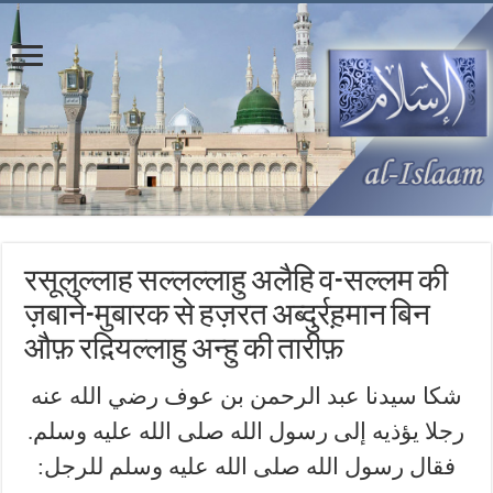
रसूलुल्लाह सल्लल्लाहु अलैहि व-सल्लम की
ज़बाने-मुबारक से हज़रत अब्दुर्रह़मान बिन
औफ़ रद़ियल्लाहु अन्हु की तारीफ़
شكا سيدنا عبد الرحمن بن عوف رضي الله عنه
رجلا يؤذيه إلى رسول الله صلى الله عليه وسلم.
فقال رسول الله صلى الله عليه وسلم للرجل: