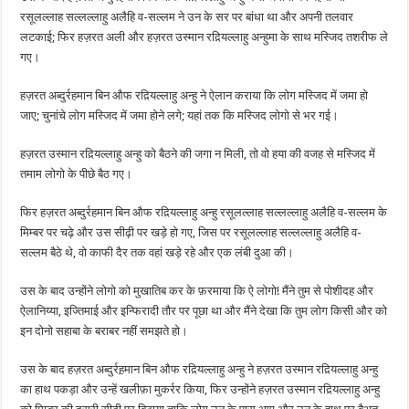
रसूलल्लाह सल्लल्लाहु अलैहि व-सल्लम ने उन के सर पर बांधा था और अपनी तलवार
लटकाई; फिर हज़रत अली और हज़रत उस्मान रद़ियल्लाहु अन्हुमा के साथ मस्जिद तशरीफ ले
गए।
हज़रत अब्दुर्रहमान बिन औफ रद़ियल्लाहु अन्हु ने ऐलान कराया कि लोग मस्जिद में जमा हो
जाए; चुनांचे लोग मस्जिद में जमा होने लगे; यहां तक कि मस्जिद लोगो से भर गई।
हज़रत उस्मान रद़ियल्लाहु अन्हु को बैठने की जगा न मिली, तो वो हया की वजह से मस्जिद में
तमाम लोगो के पीछे बैठ गए।
फिर हज़रत अब्दुर्रहमान बिन औफ रद़ियल्लाहु अन्हु रसूलल्लाह सल्लल्लाहु अलैहि व-सल्लम के
मिम्बर पर चढ़े और उस सीढ़ी पर खड़े हो गए, जिस पर रसूलल्लाह सल्लल्लाहु अलैहि व-
सल्लम बैठे थे, वो काफी दैर तक वहां खड़े रहे और एक लंबी दुआ की।
उस के बाद उन्होंने लोगो को मुखातिब कर के फ़रमाया कि ऐ लोगो! मैंने तुम से पोशीदह और
ऐलानिय्या, इज्तिमाई और इन्फिरादी तौर पर पूछा था और मैंने देखा कि तुम लोग किसी और को
इन दोनो सहाबा के बराबर नहीं समझते हो।
उस के बाद हज़रत अब्दुर्रह़मान बिन औफ रद़ियल्लाहु अन्हु ने हज़रत उस्मान रद़ियल्लाहु अन्हु
का हाथ पकड़ा और उन्हें खलीफ़ा मुकर्रर किया, फिर उन्होंने हज़रत उस्मान रद़ियल्लाहु अन्हु