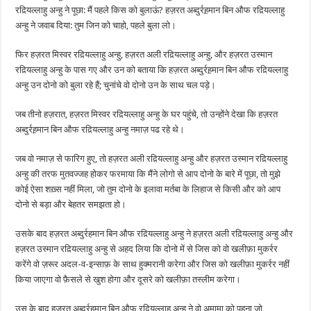
रद़ियल्लाहु अन्हु ने पूछा: मैं पहले किस को बुलाऊं? हज़रत अब्दुर्रह़मान बिन औफ रद़ियल्लाहु
अन्हु ने जवाब दिया: तुम जिन को चाहो, पहले बुला लो।
फिर हज़रत मिस्वर रद़ियल्लाहु अन्हु, हज़रत अली रद़ियल्लाहु अन्हु, और हज़रत उस्मान
रद़ियल्लाहु अन्हु के पास गए और उन को बताया कि हज़रत अब्दुर्रह़मान बिन औफ रद़ियल्लाहु
अन्हु उन दोनो को बुला रहे हैं; चुनांचे वो दोनो उन के साथ चल पड़े।
जब तीनो हज़रात, हज़रत मिस्वर रद़ियल्लाहु अन्हु के घर पहुंचे, तो उन्होंने देखा कि हज़रत
अब्दुर्रह़मान बिन औफ रद़ियल्लाहु अन्हु नमाज़ पढ रहे थे।
जब वो नमाज़ से फारिग हुए, तो हज़रत अली रद़ियल्लाहु अन्हु और हज़रत उस्मान रद़ियल्लाहु
अन्हु की तरफ मुतवज्जह होकर फरमाया कि मैंने लोगो से आप दोनो के बारे में पूछा, तो मुझे
कोई ऐसा शख़्स नहीं मिला, जो तुम दोनो के इलावा मर्तबा के लिहाज से किसी और को आप
दोनो से बड़ा और बेहतर समझता हो।
उसके बाद हज़रत अब्दुर्रहमान बिन औफ रद़ियल्लाहु अन्हु ने हज़रत अली रद़ियल्लाहु अन्हु और
हज़रत उस्मान रद़ियल्लाहु अन्हु से अहद लिया कि दोनो में से जिस को वो खलीफ़ा मुकर्रर
करेंगे वो ज़रूर अदल-व-इन्साफ़ के साथ हुक्मरानी करेगा और जिस को खलीफ़ा मुकर्रर नहीं
किया जाएगा वो फ़ैसले से खुश होगा और दूसरे को खलीफ़ा तस्लीम करेगा।
उस के बाद हज़रत अब्दुर्रहमान बिन औफ रद़ियल्लाहु अन्हु ने वो अमामा को पहना जो