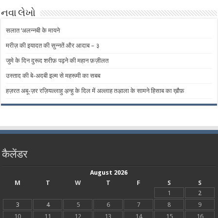
નવા લેખો
सलात ‘अलन्नबी के मायने
मरीज़ की इयादत की सुन्नतें और आदाब – ​​३
जुमे के दिन दुरूद शरीफ़ पढ़ने की महान फ़ज़ीलत
उस्ताद की बे-अदबी इल्म से महरूमी का सबब
हज़रत अबू-ज़र रज़ियल्लाहु अ़न्हु के दिल में अल्लाह तअ़ाला के सामने हिसाब का ख़ौफ़
कैलेंडर
August 2026
M
T
W
T
F
S
S
1
2
3
4
5
6
7
8
9
10
11
12
13
14
15
16