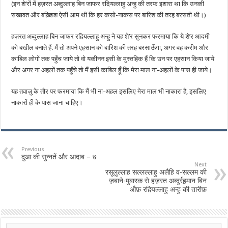
(इन शे’रों में हज़रत अब्दुल्लाह बिन जाफर रद़ियल्लाहु अन्हु की तरफ इशारा था कि उनकी
सखावत और बख़्शिश ऐसी आम थी कि हर कसो-नाकस पर बारिश की तरह बरसती थी।)
हज़रत अब्दुल्लाह बिन जाफर रद़ियल्लाहु अन्हु ने यह शे’र सुनकर फरमाया कि ये शे’र आदमी
को बखील बनाते हैं. मैं तो अपने एहसान को बारिश की तरह बरसाऊँगा, अगर वह करीम और
काबिल लोगों तक पहुँच जाये तो वो यकीनन इसी के मुस्तहिक हैं कि उन पर एहसान किया जाये
और अगर ना अहलों तक पहुँचे तो मैं इसी काबिल हूँ कि मेरा माल ना-अहलों के पास ही जाये।
यह तवाज़ु के तौर पर फरमाया कि मैं भी ना-अहल इसलिए मेरा माल भी नाकारा है, इसलिए
नाकारों ही के पास जाना चाहिए।
Previous
दुआ की सुन्नतें और आदाब – ७
Next
रसूलुल्लाह सल्लल्लाहु अलैहि व-सल्लम की
ज़बाने-मुबारक से हज़रत अब्दुर्रह़मान बिन
औफ़ रद़ियल्लाहु अन्हु की तारीफ़