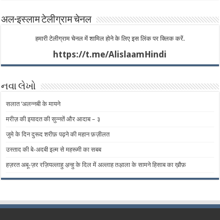
अल-इस्लाम टेलीग्राम चेनल
हमारी टेलीग्राम चेनल में शामिल होने के लिए इस लिंक पर क्लिक करें.
https://t.me/AlislaamHindi
નવા લેખો
सलात ‘अलन्नबी के मायने
मरीज़ की इयादत की सुन्नतें और आदाब – ​​३
जुमे के दिन दुरूद शरीफ़ पढ़ने की महान फ़ज़ीलत
उस्ताद की बे-अदबी इल्म से महरूमी का सबब
हज़रत अबू-ज़र रज़ियल्लाहु अ़न्हु के दिल में अल्लाह तअ़ाला के सामने हिसाब का ख़ौफ़