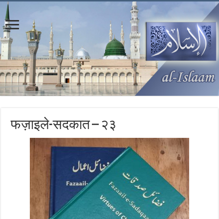
फज़ाइले-सदकात – २३