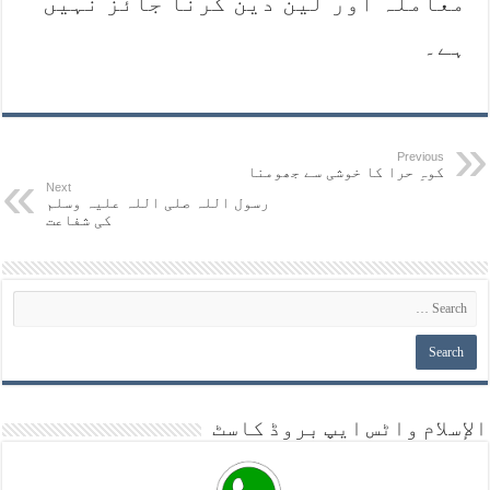
معاملہ اور لین دین ‏کرنا جائز نہیں
ہے۔
Previous
کوہِ حرا کا خوشی سے جھومنا
Next
رسول اللہ صلی اللہ علیہ وسلم
کی شفاعت
الإسلام واٹس ايپ بروڈ کاسٹ