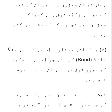
ہے)، تو ان چیزوں پر بھی ان کی قیمت
کے مطابق ‏زکوٰۃ فرض ہے، کیونکہ یہ
چیزیں بھی تجارت کے لیے خریدی گئی
ہیں۔
‏(۷) مالیاتی دستاویزات کی قیمت، مثلاً
بانڈ (‏Bond‏) کی رقم جو آدمی نے حکومت
کو بطورِ قرض دی ہے، ‏ان سب پر زکوٰۃ
فرض ہے۔
نوٹ:-
یہ مسئلہ ذہن میں رہنا چاہیئے
کہ جب حکومت قرض ادا کرےگی، تو وہ