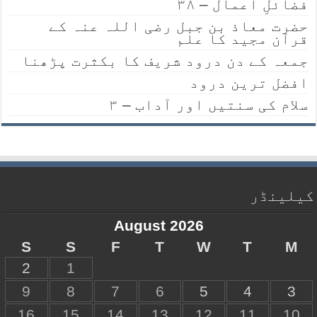
فضائلِ اعمال – ۳۸
حضرت معاذ بن جبل رضی اللہ عنہ کے
قرآن مجید کا علم
جمعہ کے دن درود شریف کا بکثرت پڑھنا
افضل ترین درود
سلام کی سنتیں اور آداب – ۳
کیلینڈر
August 2026
S
S
F
T
W
T
M
2
1
9
8
7
6
5
4
3
16
15
14
13
12
11
10