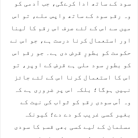
سود کے ساتھ ادا کرےگی، ‏جب آدمی کو
وہ رقم سود کے ساتھ واپس ملے، تو اس
میں سے اس کے لئے صرف اس رقم کا لینا
اور استعمال ‏کرنا درست ہے، جو اس نے
حکومت کو بطورِ قرض دی ہے۔ جو رقم اس
کو بطورِ سود ملی ہے قرض کے اوپر، تو
اس کا استعمال کرنا اس کے لئے جائز
نہیں ہوگا؛ بلکہ اس پر ضروری ہے کہ
وہ اُس سودی رقم کو ثواب کی ‏نیت کے
بغیر کسی غریب کو دے دے؛ کیونکہ
مسلمان کے لیے کسی بھی قسم کا سودی