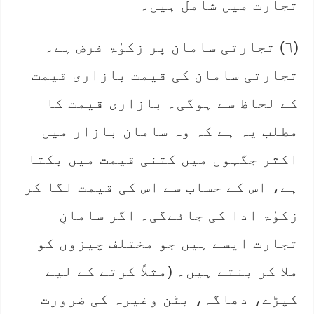
تجارت میں شامل ہیں۔ ‏
‏(٦) تجارتی سامان پر زکوٰۃ فرض ہے۔
تجارتی سامان کی قیمت بازاری قیمت
کے لحاظ سے ہوگی۔ بازاری ‏قیمت کا
مطلب یہ ہے کہ وہ سامان بازار میں
اکثر جگہوں میں کتنی قیمت میں بکتا
ہے، اس کے حساب سے اس ‏کی قیمت لگا کر
زکوٰۃ ادا کی جائےگی۔ اگر سامانِ
تجارت ایسے ہیں جو مختلف چیزوں کو
ملا کر بنتے ہیں۔ (مثلاً ‏کرتے کے لیے
کپڑے، دھاگہ، بٹن وغیرہ کی ضرورت