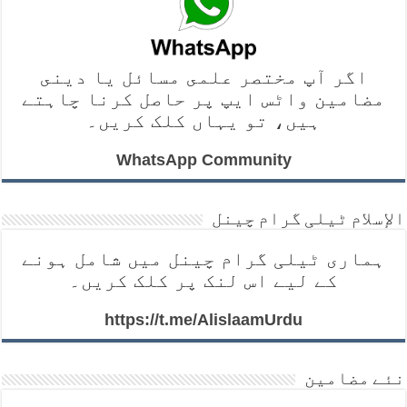
اگر آپ مختصر علمى مسائل يا دينى
مضامين واٹس ايپ پر حاصل کرنا چاہتے
ہیں، تو یہاں کلک کریں۔
WhatsApp Community
الإسلام ٹیلی گرام چینل
ہماری ٹیلی گرام چینل میں شامل ہونے
کے لیے اس لنک پر کلک کریں۔
https://t.me/AlislaamUrdu
نئے مضامین