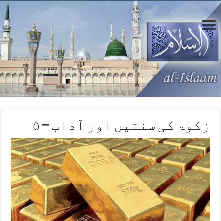
زکوٰۃ کی سنتیں اور آداب – ‏۵