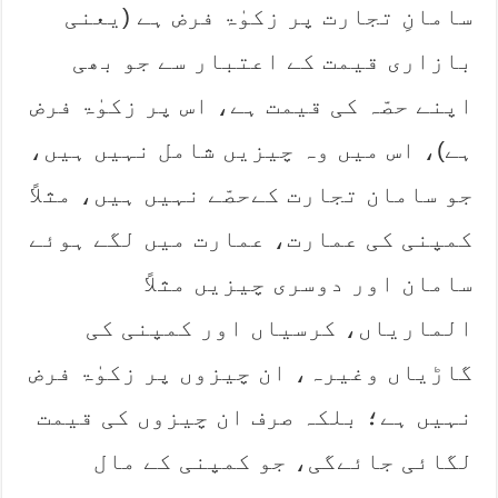
سامانِ تجارت پر زکوٰۃ فرض ہے ‏‏(یعنی
بازاری قیمت کے اعتبار سے جو بھی
اپنے حصّہ کی قیمت ہے، اس پر زکوٰۃ فرض
ہے)، اس میں وہ ‏چیزیں شامل نہیں ہیں،
جو سامان تجارت کےحصّے نہیں ہیں، مثلاً
کمپنی کی عمارت، عمارت میں لگے ہوئے
‏سامان اور دوسری چیزیں مثلاً
الماریاں، کرسیاں اور کمپنی کی
گاڑیاں وغیرہ، ان چیزوں پر زکوٰۃ فرض
نہیں ‏ہے؛ بلکہ صرف ان چیزوں کی قیمت
لگائی جائےگی، جو کمپنی کے مال