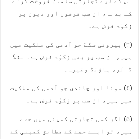
اس کے لیے تجارتی سامان ‏فروخت کرنے
کے بدلہ، ان سب قرضوں اور دیون پر
زکوٰۃ فرض ہے۔
‏(۳) بیرونی سکےّ جو آدمی کی ملکیت میں
ہیں، ان سب پر بھی زکوٰۃ فرض ہے۔ مثلاً
ڈالر، پاؤنڈ وغیرہ۔
‏(٤) سونا اور چاندی جو آدمی کی ملکیت
میں ہیں، ان سب پر زکوٰۃ فرض ہے۔
‏(۵) اگر کسی تجارتی کمپنی میں حصے
ہیں، تو اپنے حصے کے مطابق کمپنی کے