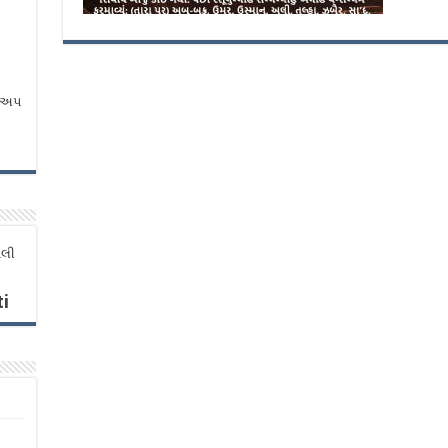
સ અપ
ેલી
i