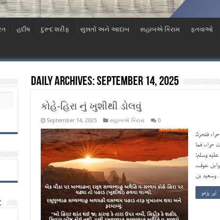
રત
હદીષ
દુરૂદ શરીફ
સુન્નતોં અને આદાબ
સહાબએ કિરામ
ફતવાઓ
Daily Archives:
September 14, 2025
કોહે-હિરા નું ખુશીથી ડોલવું
September 14, 2025
સહાબએ કિરામ
0
حراء فتحرك
(حراء، فما
 عليه وسلم
، وابن عوف
يد بن
اور پڑھو
ટ