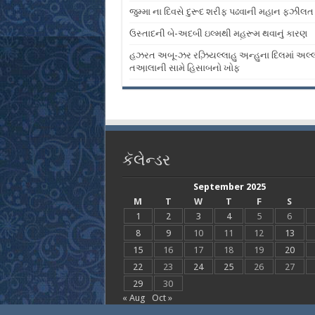
જુમ્મા ના દિવસે દુરૂદ શરીફ પઢવાની મહાન ફઝીલત
ઉસ્તાદની બે-અદબી ઇલ્મથી મહ઼રૂમ થવાનું કારણ
હઝરત અબૂ-ઝર રઝ઼િયલ્લાહુ અ઼ન્હુના દિલમાં અલ્
તઅ઼ાલાની સામે હિસાબનો ખોફ
કૅલેન્ડર
September 2025
M
T
W
T
F
S
1
2
3
4
5
6
8
9
10
11
12
13
15
16
17
18
19
20
22
23
24
25
26
27
29
30
« Aug
Oct »