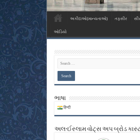
અકીદાઓ(માન્યતાઓ)
તફસીર
સી
ઓડિયો
ભાષા
हिन्दी
અલ-ઈસ્લામ વોટ્સ અપ બ્રોડ કાસ્