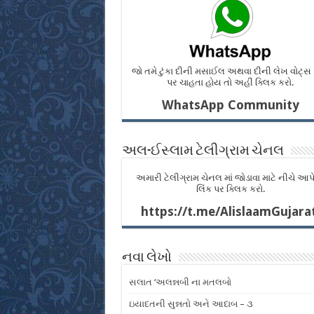
જો તમે ટુંકા દીની મસાઈલ અથવા દીની લેખ વોટ્
પર ચાહતા હોય તો અહીં ક્લિક કરો.
WhatsApp Community
અલ-ઈસ્લામ ટેલીગ્રામ ચેનલ
અમારી ટેલીગ્રામ ચેનલ માં જોડાવા માટે નીચે આપ
લિંક પર ક્લિક કરો.
https://t.me/AlislaamGujarat
નવા લેખો
સલાત ‘અલન્નબી ના મતલબો
ઇયાદતની સુન્નતો અને આદાબ – ૩