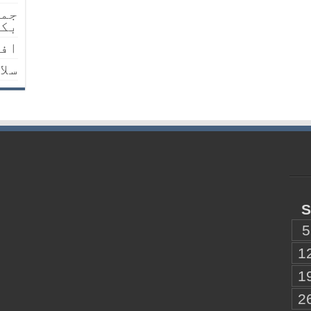
جمع
بکث
افض
سلا
S
5
1
1
2