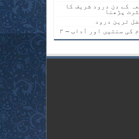
ہ کے دن درود شریف کا
رت پڑھنا
ل ترین درود
م کی سنتیں اور آداب – ۳