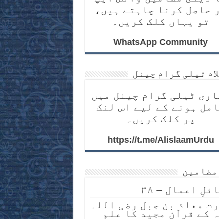
 حاصل کرنا چاہتے ہیں،
تو یہاں کلک کریں۔
WhatsApp Community
لام ٹیلی گرام چینل
اری ٹیلی گرام چینل میں
مل ہونے کے لیے اس لنک
پر کلک کریں۔
https://t.me/AlislaamUrdu
مضامین
ئلِ اعمال – ۳۸
ت معاذ بن جبل رضی اللہ
 کے قرآن مجید کا علم