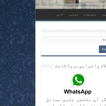
ین
ملفوظات
تعلیم
آڈیو
لام واٹس ايپ بروڈ کاسٹ
ر آپ مختصر علمى مسائل
 دينى مضامين واٹس ايپ