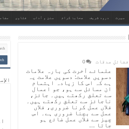
سیرت
درود شریف
صحابۂ کرام ‏
سنن و آداب
فتاوی
مضام
فضائلِ صدقات
0
علمائے آخرت کی بارہ علامات
دسویں علامت: دسویں علامت یہ
الإس
ہے کہ اس کا زیادہ اہتمام
ان مسائل سے ہو، جو اعمال
سے تعلق رکھتے ہیں۔ جائز،
ناجائز سے تعلق رکھتے ہیں۔
فلاں عمل کرنا ضروری، فلاں
عمل سے بچنا ضروری ہے۔ اس
چیز سے فلاں عمل ضائع ہو
اگ
جاتا …
يا